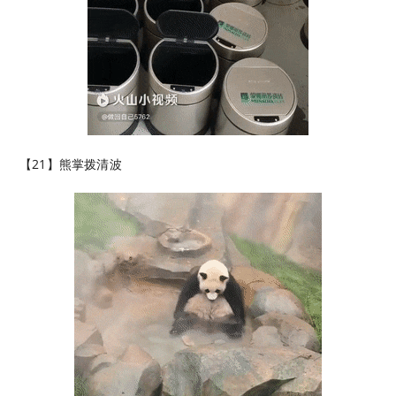
【21】熊掌拨清波