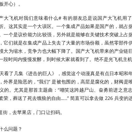
开心）。 ​​​
国产大飞机对我们意味着什么# 有的朋友总是说国产大飞机用
折。这其实是一个大误区。一个集成产品如果是国产的，就占
。一个是议价能力比较强，另外就是能够在关键技术突破上占
，它们就是在集成产品上失去了大量的市场份额，虽然零部件
模大为缩水，竞争力也大幅下降了。国产大飞机带来的产业链
一段时间内慢慢发酵，到时候大家就看到了。绝不是光飞机主
两天看了几集《进击的巨人》，感觉这个动漫真是有点日本昭和
，外界是险恶的，“我们” 是被包围的，高层是腐化的，财阀是
义的。尤其是那首主题曲：“嘲笑这跨越尸山、奋勇前进之意
荣，葬送了死去饿狼的自由…..” 简直可以拿去做 226 兵变的
逛街，去苹果店，门口让扫码。
。
什么问题？