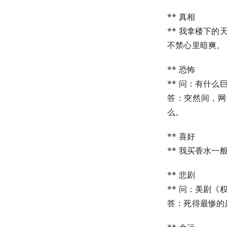
** 真相
** 我拿楼下
不禁心里暗爽。
** 恐怖
** 问：有什
答：突然间，网
么。
** 喜好
** 我买香水
** 悲剧
** 问：美剧
答：死得最惨的