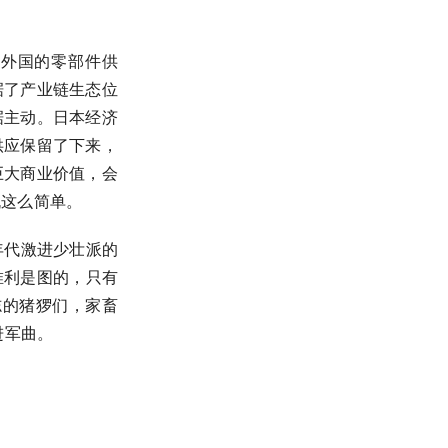
了外国的零部件供
据了产业链生态位
据主动。日本经济
供应保留了下来，
巨大商业价值，会
机这么简单。
年代激进少壮派的
唯利是图的，只有
志的猪猡们，家畜
进军曲。