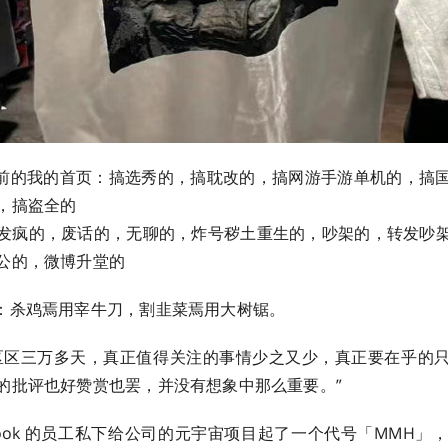
前的我的首页：搞选秀的，搞耽改的，搞网游手游单机的，搞
，搞盗全的
发疯的，废话的，无聊的，炸号秽土重生的，吵架的，转发吵
，微博升堂的 ​​​
杀鸡焉用宰牛刀，割韭菜焉用大树锯。 ​​​
区区三万多天，真正值得关注的事情少之又少，真正要在乎的
批评也好赞赏也罢，并没有想象中那么重要。” ​​​
book 的员工私下给公司的元宇宙项目起了一个代号「MMH」，即「