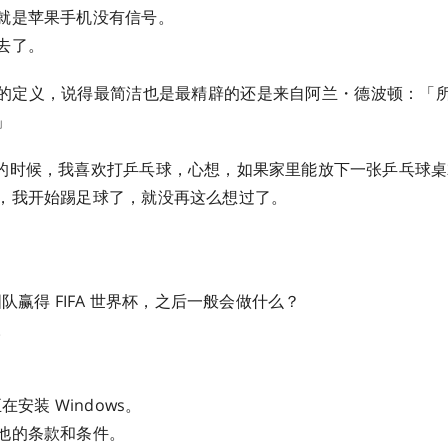
就是苹果手机没有信号。
去了。
的定义，说得最简洁也是最精辟的还是来自阿兰・德波顿：「
」
的时候，我喜欢打乒乓球，心想，如果家里能放下一张乒乓球桌
，我开始踢足球了，就没再这么想过了。
国队赢得 FIFA 世界杯，之后一般会做什么？
。
在安装 Windows。
他的条款和条件。