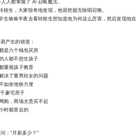
乎人人都掌握了 AI 召唤魔法。
转校生，大家惊奇地发现，他居然能无咏唱召唤。
学生偷偷半夜去看转校生想知道他为何这么厉害，然后发现他
市易产生的错觉：
方都是六个钱包买房
方的人都不想生孩子
母都重视孩子教育
经解决了重男轻女的问题
门不如坐地铁方便
平属于豪宅房子
在网购，商场太贵买不起
个小时都算近的
，问：“月薪多少？”