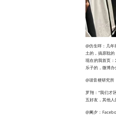
@仿生咩：几年
土的，搞原耽的
现在的我首页：
乐子的，微博办公的
@谐音梗研究所：
罗翔：“我们才
五好友，其他人的
@阑夕：Face