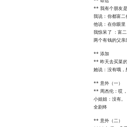
** 命运
** 我有个朋
我说：你都富二
他说：在你眼里
我惊呆了 ：富
两个有钱的父亲
** 添加
** 昨天去买
她说：没有哦，
** 意外（一）
** 周杰伦：
小姐姐：没有。
全剧终
** 意外（二）