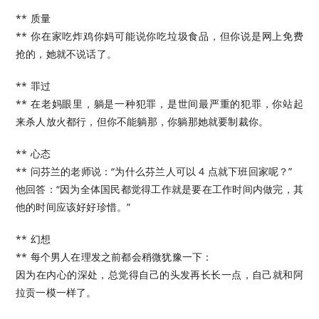
** 质量
** 你在家吃炸鸡你妈可能说你吃垃圾食品，但你说是网上免费
抢的，她就不说话了。
** 罪过
** 在老妈眼里，躺是一种犯罪，是世间最严重的犯罪，你站起
来杀人放火都行，但你不能躺那，你躺那她就要制裁你。
** 心态
** 问芬兰的老师说：“为什么芬兰人可以 4 点就下班回家呢？”
他回答：“因为全体国民都觉得工作就是要在工作时间内做完，其
他的时间应该好好珍惜。”
** 幻想
** 每个男人在理发之前都会稍微犹豫一下：
因为在内心的深处，总觉得自己的头发再长长一点，自己就和阿
拉贡一模一样了。