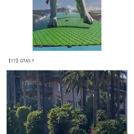
【17】GTA5？