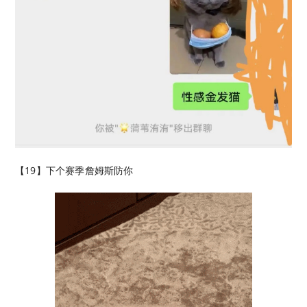
【19】下个赛季詹姆斯防你