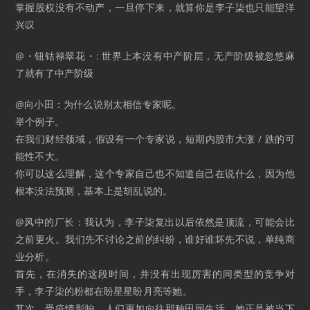
掌握股权没有不动产，一旦停下来，就算你是李子柒也只能望洋
兴叹 ​​​
@・钮钴禄翠花・: 世界上本没有中产阶层，无产阶级被忽悠麻
了就有了中产阶级
@向小田：为什么说别太相信专家呢。
举个例子。
在我们财经领域，假设有一个专家说，短期内股市大涨 / 跌的可
能性不大。
你可以这么理解，这个专家自己也不知道自己在说什么，因为他
根本没法预测，基本上是胡乱说的。 ​​​
@风中的厂长：我认为，李子柒复出以后依然是顶流，可能会比
之前更火。我们先不讨论之前的纠纷，谁好谁坏先不说，单纯商
业分析。
首先，在消失的这段时间，并没有出现厉害的同类型的竞争对
手，李子柒的粉都在盼星星盼月亮等她。
其次，受疫情影响，人们更加向往那种田园生活。她正是被当下