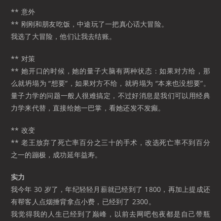
** 意外
** 刚刚和朋友吃饭，中途玩了一把真心话大冒险。
我选了大冒险，他们让我去结账。
** 对策
** 她开口的时候，她的量子大脑有两种状态：如果对方给，那
么就坍塌为 “想要”，如果对方不给，就坍塌为 “本来也没想要”。
量子力学的问题一般人很难搞定，不过好消息是我们可以用经典
力学来代替，直接给她一巴掌，看她还发不发癫。
** 改变
** 老王放弃了死亡率百分之三十的手术，改选死亡率不到百分
之一的蹦极，成功延年益寿。
实力
我今年 30 岁了，年纪轻轻月薪就已经到了 1800，再加上提成还
有帮客人点烟捶背拿点小费，已经到了 2300。
我觉得我的人生已经到了巅峰，以前去网吧包夜都是自己带瓶