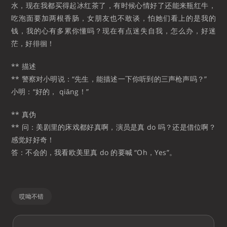
水，现在我都买得起冰红茶了，有时候心情好了还能来瓶红牛，
吃泡面要加两根香肠，女朋友也不敢谈，怕她们看上的是我的
钱，我的心有多累你懂吗？现在有点迷失自我，怎么办，好迷
茫，好徘徊！
** 描述
** 警察对小明说：“先生，能描述一下你听到的三声枪声吗？”
小明：“好的， qiǎng！”
** 真伪
** 问：美剧里的床戏都好真啊，演员是真 do 吗？还是借位啊？
感觉好好奇！
答：不会的，我看欧美里真 do 的要喊 “Oh，Yes”。
哎呦不错