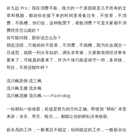
@九边 Pro：现在消费不振，很大的一个原因就是几乎所有的文
章和视频，都劝你在接下来的时间里准备过冬，不投资，不消
费，不跳槽，你们说，这种氛围下，谁敢消费？可是大家都不消
费经济怎么能好？
你可能问我，那你说怎么办？
我也没招，只能劝你不投资，不消费，不跳槽，因为社会观念一
旦成型，就跟一列火车似的，调头非常难，大家都觉得经济寒冬
要来了，可能真的要来了，作为个体只能是保守一些，多存钱，
苟住，不然还能咋样？
流川枫跌倒 流三枫
流川枫叉腰 流水枫
流川枫屈膝 流巛枫 ——Fizznobig ​​​
一份耕耘一份收获，前提是努力的方向正确。即使按 “耕耘” 本意
来讲：水灾、旱灾、蝗灾…… 都能让你的耕耘没有收获。
薪水高的工作，一般累且不稳定；轻闲稳定的工作，一般薪水比