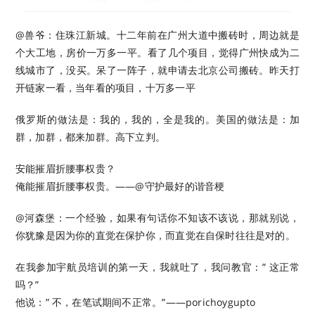
@兽爷：住珠江新城。十二年前在广州大道中搬砖时，周边就是
个大工地，房价一万多一平。看了几个项目，觉得广州快成为二
线城市了，没买。呆了一阵子，就申请去北京公司搬砖。昨天打
开链家一看，当年看的项目，十万多一平 ​​​
俄罗斯的做法是：我的，我的，全是我的。美国的做法是：加
群，加群，都来加群。高下立判。
安能摧眉折腰事权贵？
俺能摧眉折腰事权贵。——@守护最好的谐音梗 ​​​
@河森堡：一个经验，如果有句话你不知该不该说，那就别说，
你犹豫是因为你的直觉在保护你，而直觉在自保时往往是对的。 ​​​
在我参加宇航员培训的第一天，我就吐了，我问教官：” 这正常
吗？”
他说：” 不，在笔试期间不正常。”——porichoygupto ​​​