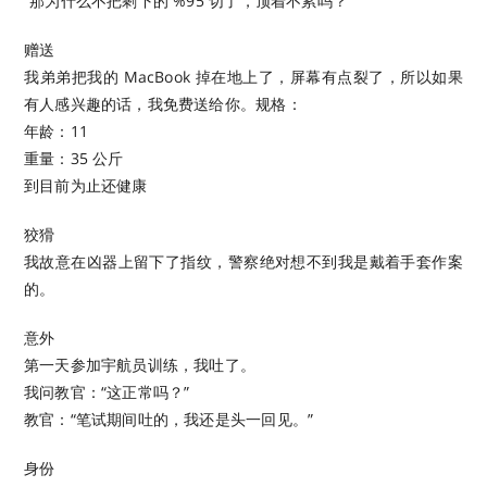
“那为什么不把剩下的 %95 切了，顶着不累吗？”
赠送
我弟弟把我的 MacBook 掉在地上了，屏幕有点裂了，所以如果
有人感兴趣的话，我免费送给你。规格：
年龄：11
重量：35 公斤
到目前为止还健康
狡猾
我故意在凶器上留下了指纹，警察绝对想不到我是戴着手套作案
的。
意外
第一天参加宇航员训练，我吐了。
我问教官：“这正常吗？”
教官：“笔试期间吐的，我还是头一回见。”
身份