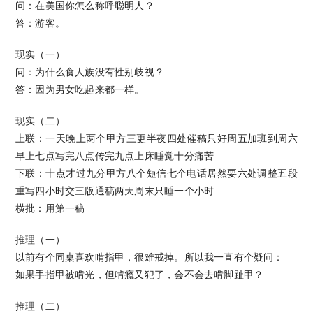
问：在美国你怎么称呼聪明人？
答：游客。
现实（一）
问：为什么食人族没有性别歧视？
答：因为男女吃起来都一样。
现实（二）
上联：一天晚上两个甲方三更半夜四处催稿只好周五加班到周六
早上七点写完八点传完九点上床睡觉十分痛苦
下联：十点才过九分甲方八个短信七个电话居然要六处调整五段
重写四小时交三版通稿两天周末只睡一个小时
横批：用第一稿
推理（一）
以前有个同桌喜欢啃指甲，很难戒掉。所以我一直有个疑问：
如果手指甲被啃光，但啃瘾又犯了，会不会去啃脚趾甲？
推理（二）