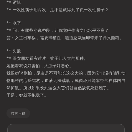
** 逻辑
** 一次性筷子用两次，是不是就得到了负一次性筷子？
** 水平
** 问：有哪些小说桥段，让你觉得作者文化水平不高？
答：女主出车祸，需要熊猫血，霸道总裁当即牵来了两只熊猫。
** 失败
** 跟女朋友看灾难片，蚊子比人大的那种。
她抱着我说好害怕，大虫子好恶心。
我跟她说别怕，昆虫是不可能长这么大的，因为它们没有哺乳动
物那样的心脏结构，血液无法载氧，氧循环只能靠空气在体内自
然扩散。所以如果长到这么大它们就自然缺氧死翘翘了。
于是，她就不抱我了。
哎呦不错