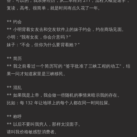
答：可以的，我亲身经历，从二本转到 211，流程大概是退学，
复读，高考。很简单，就是时间有点久花了一年。
** 约会
** 小明背着女友去和交友软件上的妹子约会，约在商场见面。
小明：“我有女友，你会介意吗？”
妹子：“不会，但你为什么要背着她？”
** 简历
** 我之前看过一个简历写的 “签字批准了三峡工程的动工”，结
果一问才知道家里是三峡移民。
** 混乱
** 如果我是上帝，我会做一些随机的事情来暗示我的存在。
比如：每 132 年让地球上的每个人都在同一时间拉屎。
** 称呼
** 以后不要叫我穷人，那样太没面子。
请叫我价格敏感型消费者。