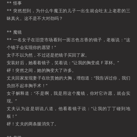
** 怪事
** 突然想到，为什么牛魔王的儿子一出生就会吐太上老君的三
昧真火。这不是不大对劲吗？
** 魔镜
** 一名女子在旧货市场看到一面古色古香的镜子，老板说：“这
个镜子会实现你的愿望！”
女子不以为然，不过还是把镜子买回了家。
安装好后，她看着镜子，笑着说：“让我的胸变成 F 罩杯。”
砰！突然之间，她的胸变大了许多。
丈夫回家发现妻子在欣赏她的大胸，埋怨道：“我告诉过你，我们
负担不起丰胸手术！”
女子解释道：“不是啊，我是用这个魔镜，你对它许愿，就会实
现。”
丈夫认为这是胡说八道，他看着镜子说：“让我的丁丁碰到地
板！”
砰！丈夫的两条腿消失了。