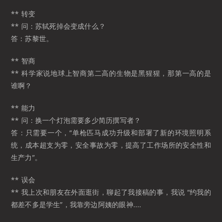
** 转变
** 问：苏轼死掉会变成什么？
答：苏黎世。
** 智商
** 科学家说地球上智商第二高的生物是黑猩猩，那第一高的是
谁啊？
** 能力
** 问：换一个灯泡需要多少简历撰写者？
答：只需要一个，“单枪匹马成功升级和部署了新的环境照明系
统，成本超支为零，安全事故为零，提高了工作场所的安全性和
生产力”。
** 误会
** 我上次和朋友在外面逛街，聊起了我接稿的事，我说 “约我的
都差不多是学生”，我靠旁边阿姨的眼神....