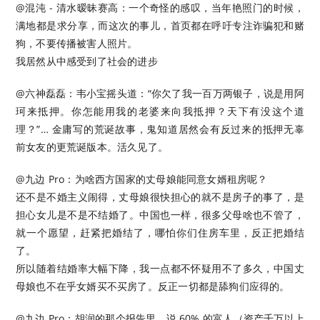
@混沌 - 清水暧昧赛高：一个奇怪的感叹，当年艳照门的时候，
满地都是求分享，而这次的事儿，首页都在呼吁专注诈骗犯和赌
狗，不要传播被害人照片。
我居然从中感受到了社会的进步 ​​​
@六神磊磊：韦小宝摇头道：“你欠了我一百万两银子，说是用阿
珂来抵押。你怎能用我的老婆来向我抵押？天下有没这个道
理？”… 金庸写的荒诞故事，鬼知道居然会有反过来的抵押无辜
前女友的更荒诞版本。活久见了。
@九边 Pro：为啥西方国家的丈母娘能同意女婿租房呢？
还不是不婚主义闹得，丈母娘很快担心的就不是房子的事了，是
担心女儿是不是不结婚了。中国也一样，很多父母啥也不管了，
就一个愿望，赶紧把婚结了，哪怕你们住房车里，反正把婚结
了。
所以随着结婚率大幅下降，我一点都不怀疑用不了多久，中国丈
母娘也不在乎女婿买不买房了。反正一切都是舔狗们应得的。
@九边 Pro：胡润的那个报告里，说 60% 的富人（资产千万以上