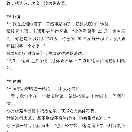
答：就这点儿奖金，没兴趣参赛。
** 服务
** 我在旅馆睡着了，突然电话响了，把我从沉睡中惊醒。
我接起电话，电话那头的声音说：“你体重超重 20 斤，患有三
高，你总是不识好歹得罪人，你已经 20 年没有升职了，收入跟
年轻同事一个水平...”
我恼怒地问对方是谁，竟敢这样对我说话。
“先生，这里是接待处，是你要求早上 7 点用这些台词把你叫醒
的。”
** 体贴
** 同事小张暗恋一姑娘，几乎人尽皆知。
一天，我们坐在一个餐桌吃饭，姑娘擦嘴忘了带纸巾，问我们
借。
小张赶紧拿出餐巾纸给姑娘，获得众人集体称赞。
姑娘边擦边说：“想不到你还蛮体贴的，随身带着纸巾。”
小张脸一红，脱口而出：“也不经常带，这是我上午上厕所剩下