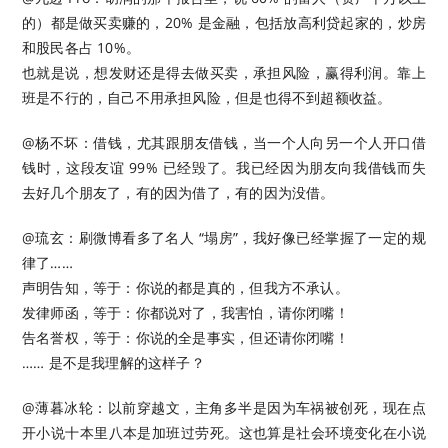
的）都是做买卖赚的，20% 是金融，包括放高利贷起家的，炒房
和股民各占 10%。
也就是说，想发财还是得去做买卖，承担风险，赢得利润。靠上
班是不行的，自己不用承担风险，但是也得不到超额收益。
@杨不坏：借钱，尤其跟朋友借钱，当一个人向另一个人开口借
钱时，这段友谊 99% 已经毁了。我已经因为朋友向我借钱而失
去好几个朋友了，有的因为借了，有的因为没借。 ​​​
@琉玄：刷微博看多了名人 “塌房”，我好像已经掌握了一定的规
律了……
声明告知，等于：你说的都是真的，但我方不承认。
发律师函，等于：你都说对了，我害怕，请你闭嘴！
告名誉权，等于：你说的全是事实，但还请你闭嘴！
…… 是不是我理解的这样子？ ​​​
@薄暮冰轮：以前穿越文，主角多半是因为车祸被创死，现在点
开小说十本里八本是加班过劳死。这也算是社会环境变化在小说