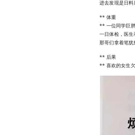
进去发现是日料
** 体重
** 一位同学巨胖
一日体检，医生
那哥们拿着笔犹豫
** 后果
** 喜欢的女