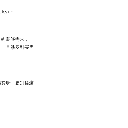
n ​​​
分的奢侈需求，一
。一旦涉及到买房
消费呀，更别提这