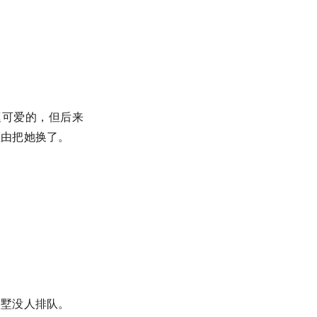
。
挺可爱的，但后来
理由把她换了。
别墅没人排队。