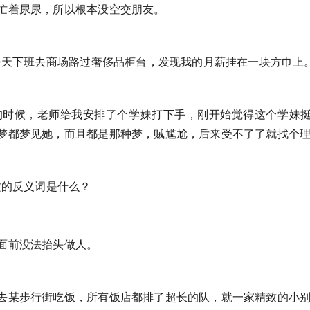
忙着尿尿，所以根本没空交朋友。
，今天下班去商场路过奢侈品柜台，发现我的月薪挂在一块方巾上
验的时候，老师给我安排了个学妹打下手，刚开始觉得这个学妹
梦都梦见她，而且都是那种梦，贼尴尬，后来受不了了就找个
攻的反义词是什么？
面前没法抬头做人。
去某步行街吃饭，所有饭店都排了超长的队，就一家精致的小