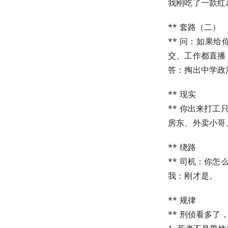
我刚吃了一款红
** 套路（二）
** 问：如果
交、工作都直播
答：掏出中学政
** 现实
** 你出来打工
房东、外卖小哥
** 绕路
** 司机：你
我：刚才是。
** 规律
** 刑侦看多