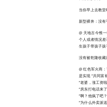
当你早上去教堂时，
新型裸奔：没有手机
@ 天地古今惟
个人或者情况差
生孩子带孩子孩
没有被乾隆收藏
@ 红色军火商
是实现 “共同富
“老婆，涨工资
“房东打电话来
“啊？他疯了吧？
“为什么外卖派送费