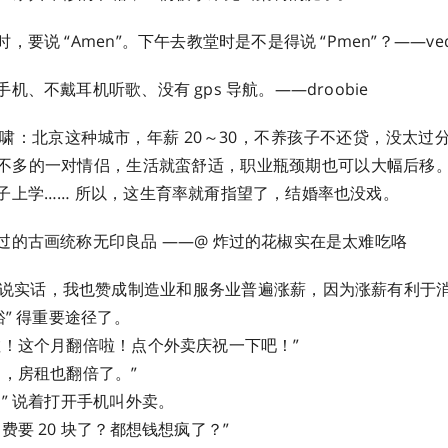
要说 “Amen”。下午去教堂时是不是得说 “Pmen”？——vedicsu
、不戴耳机听歌、没有 gps 导航。——droobie ​​​
一啸：北京这种城市，年薪 20～30，不养孩子不还贷，没太过
不多的一对情侣，生活就蛮舒适，职业瓶颈期也可以大幅后移
子上学…… 所以，这生育率就甭指望了，结婚率也没戏。
过的古画统称无印良品 ——@ 炸过的花椒实在是太难吃咯
：说实话，我也赞成制造业和服务业普遍涨薪，因为涨薪有利于
裕” 得重要途径了。
啦！这个月翻倍啦！点个外卖庆祝一下吧！”
了，房租也翻倍了。”
” 说着打开手机叫外卖。
要 20 块了？都想钱想疯了？” ​​​