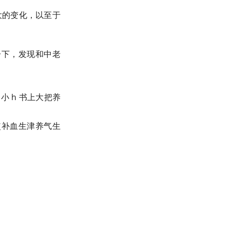
大的变化，以至于
一下，发现和中老
。
 h 书上大把养
促使补血生津养气生