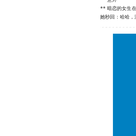
** 暗恋的女
她秒回：哈哈，