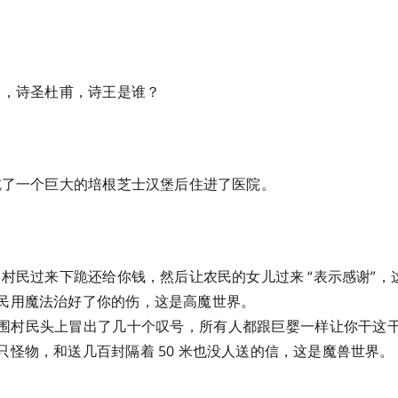
。
李白，诗圣杜甫，诗王是谁？
在吃了一个巨大的培根芝士汉堡后住进了医院。
物，村民过来下跪还给你钱，然后让农民的女儿过来 “表示感谢”
民用魔法治好了你的伤，这是高魔世界。
围村民头上冒出了几十个叹号，所有人都跟巨婴一样让你干这
只怪物，和送几百封隔着 50 米也没人送的信，这是魔兽世界。