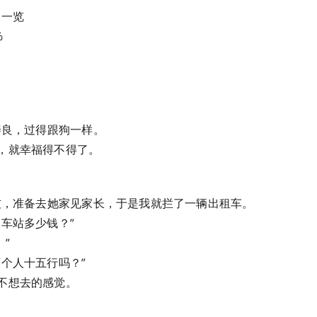
力一览
%
么善良，过得跟狗一样。
，就幸福得不得了。
朋友，准备去她家见家长，于是我就拦了一辆出租车。
火车站多少钱？”
。”
两个人十五行吗？”
不想去的感觉。