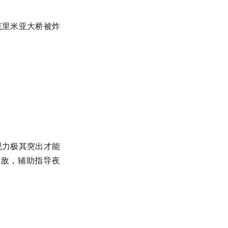
克里米亚大桥被炸
视力极其突出才能
索敌，辅助指导夜