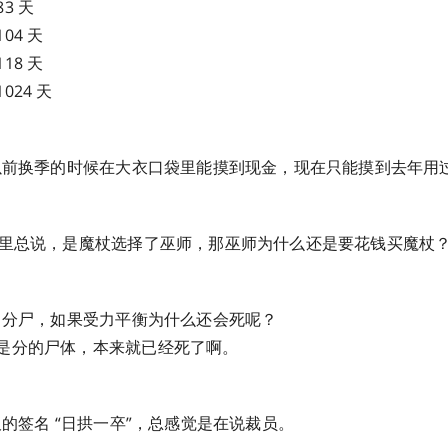
3 天
04 天
18 天
024 天
，以前换季的时候在大衣口袋里能摸到现金，现在只能摸到去年用
》里总说，是魔杖选择了巫师，那巫师为什么还是要花钱买魔杖
五马分尸，如果受力平衡为什么还会死呢？
是分的尸体，本来就已经死了啊。
板的签名 “日拱一卒”，总感觉是在说裁员。