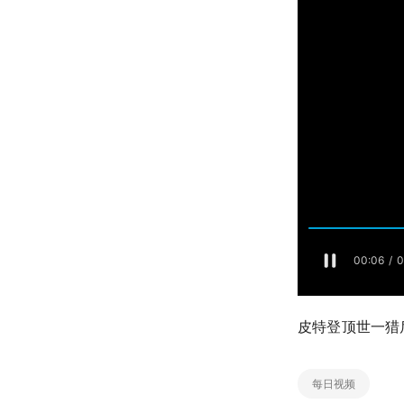
皮特登顶世一猎
每日视频