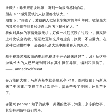
@孤沽：昨天跟朋友吃饭，听到一句很有感触的话。
朋友 a：“感觉爱钱的人欲望都比较大。”
朋友 b：“你错了，爱钱的人欲望其实相对简单和单纯。欲望最大
的其实是那帮非要验证自己思考正确性的人。”
看似对具体的事情无欲无求，好像一根筋沉浸在过程中，但实际
上相比较金钱欲，验证欲更加充斥着虚妄，执拗，不自量力。在
这种欲望模型中，金钱都只是大浪中顺带卷入的泥沙。
基于视频游戏改编的电影电视终于开始越来越好了，因为玩这些
游戏长大的人已经老到可以在其中担任导演、编剧和演员了。
——CannedWolfMeat ​​​
@万能的大熊：马斯克基本就是贾跃亭 ×10，差别就在于马斯克
来了中国建厂支撑了自己吹得牛，贾跃亭去了美国，还量产不
了。
@梁斌 penny：知乎的故事，美团的故事，淘宝，京东的故事，
其实特别值得我们思考。