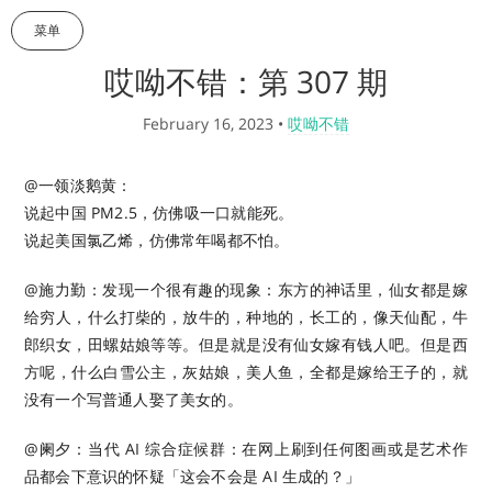
菜单
哎呦不错：第 307 期
February 16, 2023
•
哎呦不错
@一领淡鹅黄：
说起中国 PM2.5，仿佛吸一口就能死。
说起美国氯乙烯，仿佛常年喝都不怕。 ​​​
@施力勤：发现一个很有趣的现象：东方的神话里，仙女都是嫁
给穷人，什么打柴的，放牛的，种地的，长工的，像天仙配，牛
郎织女，田螺姑娘等等。但是就是没有仙女嫁有钱人吧。但是西
方呢，什么白雪公主，灰姑娘，美人鱼，全都是嫁给王子的，就
没有一个写普通人娶了美女的。
@阑夕：当代 AI 综合症候群：在网上刷到任何图画或是艺术作
品都会下意识的怀疑「这会不会是 AI 生成的？」