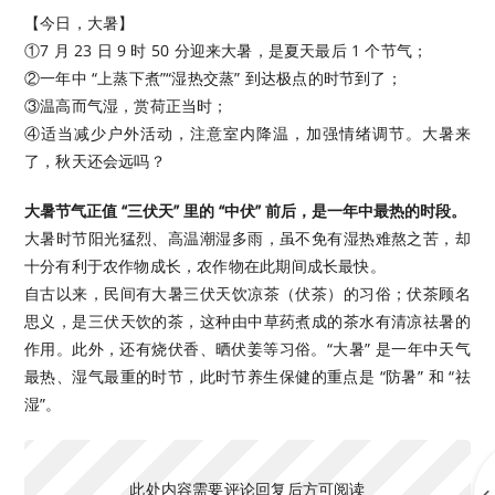
【今日，大暑】
①7 月 23 日 9 时 50 分迎来大暑，是夏天最后 1 个节气；
②一年中 “上蒸下煮”“湿热交蒸” 到达极点的时节到了；
③温高而气湿，赏荷正当时；
④适当减少户外活动，注意室内降温，加强情绪调节。大暑来
了，秋天还会远吗？ ​
大暑节气正值 “三伏天” 里的 “中伏” 前后，是一年中最热的时段。
大暑时节阳光猛烈、高温潮湿多雨，虽不免有湿热难熬之苦，却
十分有利于农作物成长，农作物在此期间成长最快。
自古以来，民间有大暑三伏天饮凉茶（伏茶）的习俗；伏茶顾名
思义，是三伏天饮的茶，这种由中草药煮成的茶水有清凉祛暑的
作用。此外，还有烧伏香、晒伏姜等习俗。“大暑” 是一年中天气
最热、湿气最重的时节，此时节养生保健的重点是 “防暑” 和 “祛
湿”。
此处内容需要评论回复后方可阅读