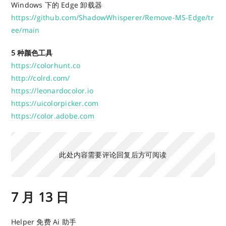
Windows 下的 Edge 卸载器
https://github.com/ShadowWhisperer/Remove-MS-Edge/tr
ee/main
5 种颜色工具
https://colorhunt.co
http://colrd.com/
https://leonardocolor.io
https://uicolorpicker.com
https://color.adobe.com
此处内容需要评论回复后方可阅读
7 月 13 日
Helper 免费 Ai 助手