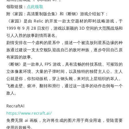
领取链接：
点此领取
附《家园：高清重制版合集》和《断钢》游戏介绍如下：
《家园》是由 Relic 的开发一款太空题材的即时战略游戏，于
1999 年 9 月 28 日发行，游戏以新颖的 3D 空间的大范围战场和
引人入胜的故事剧情而著名。
剧情安排在一个虚构的星系中，描述一个被流放到星系边缘的种
族通过建设一支太空舰队迎战自己的敌对种族，逐步夺回自己原
有家园的故事。
《断钢》是一款单人 FPS 游戏，具有流畅的特技系统、可摧毁的
立体像素环境、大量的子弹时间，以及独特的独臂主人公。主人
公就是你，你扣动扳机，穿上钢头靴，来对抗上层组织的坏人。
飞檐走壁、俯冲、翻转和滑行，通过这一连串的动作击倒每一个
敌人。
RecraftAl
https://www.recraft.ai/
免费无限 ai 画板，允许将生成的图片用于商业用途，登陆需要
使用谷歌账号。