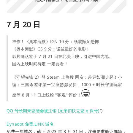
7 月 20 日
神作！《奥本海默》IGN 10 分：既震撼又恐怖
《奥本海默》GS 9 分：诺兰最好的电影！
影片确认将于 7 月 21 日在北美上映，引进中国内地。
国内上映时间待定 一定要看！
《守望先锋 2》登 Steam 上热搜 网友：差评如潮走起！小
编：三国杀差评第一宝座瑟瑟发抖，1000 + 时长守望玩家
坐等 8 月 11 日上线给 "客观" 评价！
QQ 号长期未登陆会被注销 (兄弟们快去登 q 保号)
")
Dynadot 免费.LINK 域名
免费一年域名，截止 2023 年 8 月 31 日，注册要求验证邮箱，