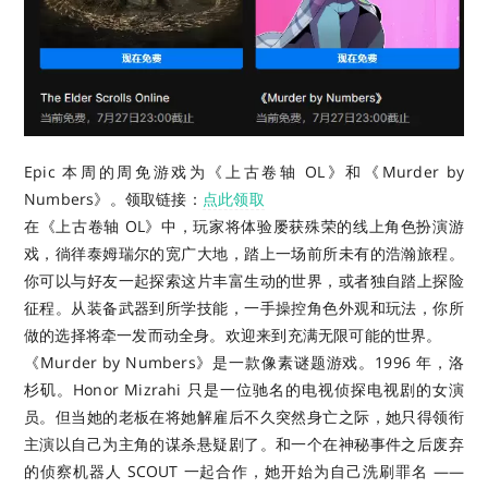
Epic 本周的周免游戏为《上古卷轴 OL》和《Murder by
Numbers》。
领取链接：
点此领取
在《上古卷轴 OL》中，玩家将体验屡获殊荣的线上角色扮演游
戏，徜徉泰姆瑞尔的宽广大地，踏上一场前所未有的浩瀚旅程。
你可以与好友一起探索这片丰富生动的世界，或者独自踏上探险
征程。从装备武器到所学技能，一手操控角色外观和玩法，你所
做的选择将牵一发而动全身。欢迎来到充满无限可能的世界。
《Murder by Numbers》是一款像素谜题游戏。1996 年，洛
杉矶。Honor Mizrahi 只是一位驰名的电视侦探电视剧的女演
员。但当她的老板在将她解雇后不久突然身亡之际，她只得领衔
主演以自己为主角的谋杀悬疑剧了。和一个在神秘事件之后废弃
的侦察机器人 SCOUT 一起合作，她开始为自己洗刷罪名 ——