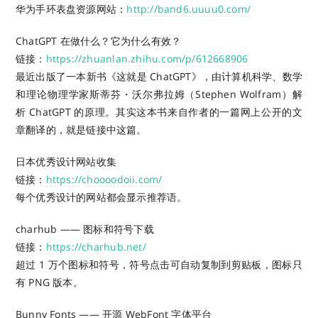
华为手环表盘资源网站：
http://band6.uuuu0.com/
ChatGPT 在做什么？它为什么有效？
链接：
https://zhuanlan.zhihu.com/p/612668906
最近出版了一本新书《这就是 ChatGPT》，由计算机科学、数学
和理论物理学家斯蒂芬・沃尔弗拉姆（Stephen Wolfram）解
析 ChatGPT 的原理。其实这本书来自作者的一篇网上公开的文
章翻译的，就是链接中这篇。
日本优秀设计网站收集
链接：
https://choooodoii.com/
每个优秀设计的网站都会显示推荐语。
charhub —— 图标和符号下载
链接：
https://charhub.net/
超过 1 万个图标和符号，符号点击可自动复制到剪贴板，图标只
有 PNG 版本。
Bunny Fonts —— 开源 WebFont 字体平台