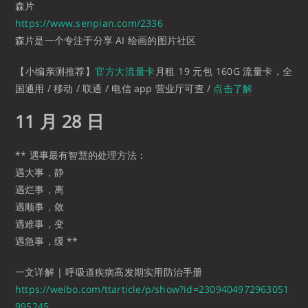
森片
https://www.senpian.com/2336
森片是一个专注于分享 AI 绘画的图片社区
【小编亲测推荐】
官方大流量卡
月租 19 元包 160G 流量卡，全
国通用 / 移动 / 联通 / 电信 app 营业厅可查 /
点击了解
11 月 28 日
** 遇事最有智慧的处理方法：
遇大事，静
遇烂事，离
遇顺事，敛
遇难事，变
遇急事，缓 **
一文详解 | 呼吸道疾病高发期实用防治手册
https://weibo.com/ttarticle/p/show?id=2309404972963051
995245