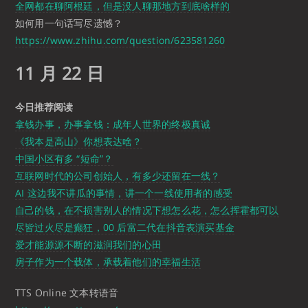
全网都在聊阿根廷，但是没人聊那地方到底啥样的
如何用一句话写尽遗憾？
https://www.zhihu.com/question/623581260
11 月 22 日
今日推荐阅读
拿钱办事，办事拿钱：成年人世界的终极真诚
《我本是高山》你想表达啥？
中国小区有多 “短命”？
互联网时代的公司创始人，有多少还留在一线？
AI 这边我不讲瓜的事情，讲一个一线使用者的感受
自己的钱，在不损害别人的情况下想怎么花，怎么挥霍都可以
尽皆过火尽是癫狂，00 后富二代在抖音表演买基金
爱才能源源不断的滋润我们的心田
房子作为一个载体，承载着他们的幸福生活
TTS Online 文本转语音