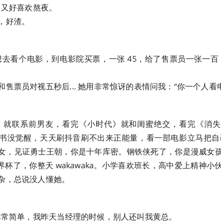
，又好喜欢熬夜。
，好渣。
，想去看个电影，到电影院买票，一张 45，给了售票员一张一百，
售票员对视五秒后... 她用非常惊讶的表情问我：“你一个人看
任》就联系前男友，看完《小时代》就和闺蜜绝交，看完《消
书没觉醒，天天刷抖音刷不出来正能量，看一部电影立马把自己
女，见证勇士王朝，你是十年库密。钢铁侠死了，你是漫威女
。世界杯了，你整天 wakawaka。小学喜欢班长，高中爱上精神
杂，总说没人懂她。
名非常简单，我昨天当经理的时候，别人还叫我黄总。