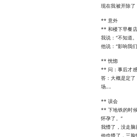
现在我被开除了
** 意外
** 和楼下早餐
我说：“不知道。
他说：“影响我们
** 恍惚
** 问：事后才
答：大概是定了 
场....
** 误会
** 下地铁的
怀孕了。”
我懵了，没走脑就说
他也懵了，三脸