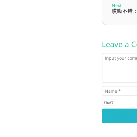
Next:
哎呦不错：第
Leave a 
OωO