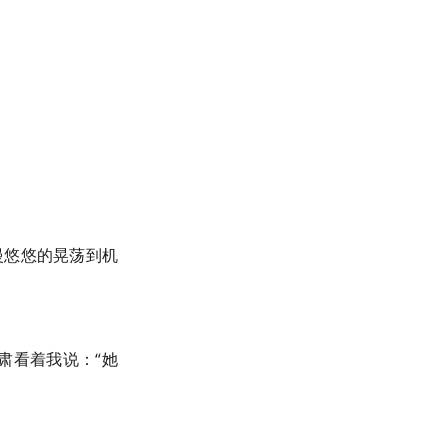
上慢悠悠的晃荡到机
肃看着我说：“她