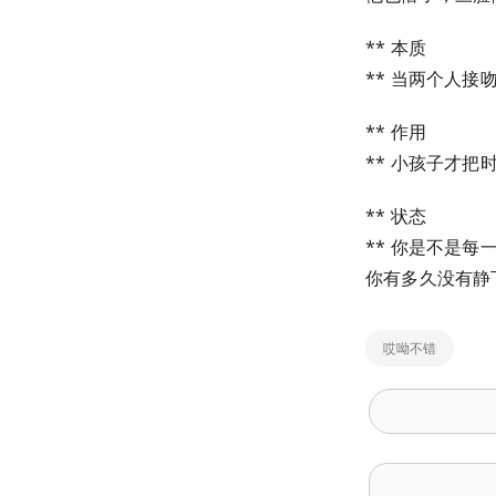
** 本质
** 当两个人
** 作用
** 小孩子才
** 状态
** 你是不是
你有多久没有静
哎呦不错