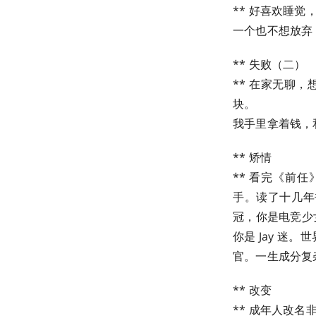
** 好喜欢睡觉
一个也不想放弃
** 失败（二）
** 在家无聊
块。
我手里拿着钱，和
** 矫情
** 看完《前
手。读了十几年
冠，你是电竞少
你是 Jay 迷
官。一生成分复
** 改变
** 成年人改