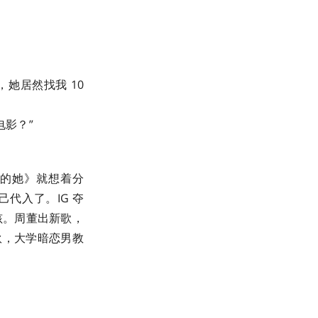
她居然找我 10
电影？”
失的她》就想着分
代入了。IG 夺
孩。周董出新歌，
小伙，大学暗恋男教