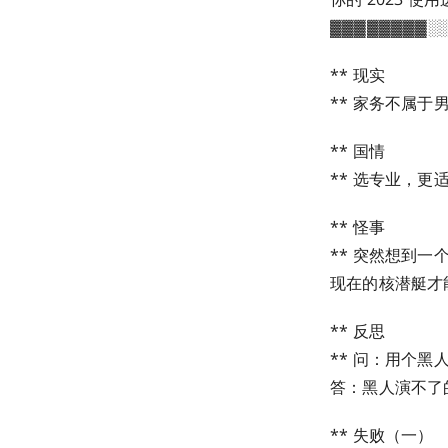
▓▓▓▓▓▓▓▓░░
** 现实
** 家务不属
** 国情
** 选专业，
** 怪事
** 突然想到一
现在的核潜艇才
** 反思
** 问：用个
答：黑人演不了
** 失败（一）