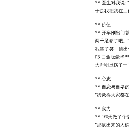
** 医生对我说: 
于是我把我在工
** 价值
** 开车刚出
两千足够了吧。
我笑了笑，抽出
F3 白金版豪华
大哥明显愣了一
** 心态
** 自恋与自卑
“我觉得大家都在
** 实力
** “昨天做
“那拔出来的人