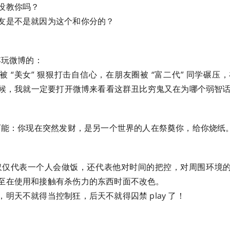
没教你吗？
友是不是就因为这个和你分的？
弃玩微博的：
 “美女” 狠狠打击自信心，在朋友圈被 “富二代” 同学碾压，
的时候，我就一定要打开微博来看看这群丑比穷鬼又在为哪个弱智
种可能：你现在突然发财，是另一个世界的人在祭奠你，给你烧纸
不仅仅代表一个人会做饭，还代表他对时间的把控，对周围环境
至在使用和接触有杀伤力的东西时面不改色。
明天不就得当控制狂，后天不就得囚禁 play 了！