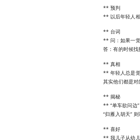
** 预判
** 以后年轻人
** 台词
** 问：如果
答：有的时候找
** 真相
** 年轻人总
其实他们都是对
** 揭秘
** “单车欲问
“归雁入胡天”
** 喜好
** 我儿子从