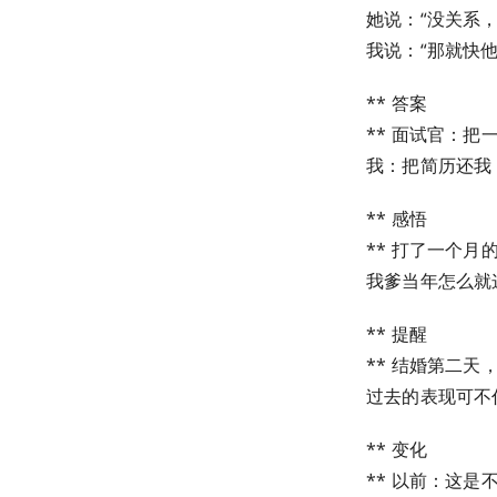
她说：“没关系
我说：“那就快
** 答案
** 面试官：
我：把简历还我
** 感悟
** 打了一个
我爹当年怎么就
** 提醒
** 结婚第二
过去的表现可不
** 变化
** 以前：这