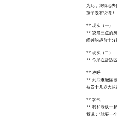
为此，我特地去
孩子没有说谎！
** 现实（一）
** 凌晨三点的
闹钟响起前十分
** 现实（二）
** 你呆在舒
** 称呼
** 到底谁能懂
被四十几岁大叔
** 客气
** 我和老板一
我说：“就要一个