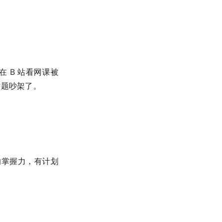
在 B 站看网课被
话题吵架了。
。
的掌握力，有计划