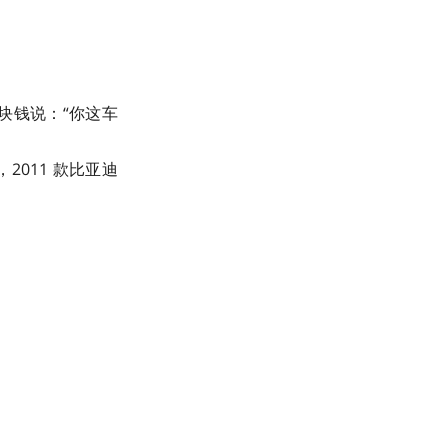
块钱说：“你这车
011 款比亚迪
。