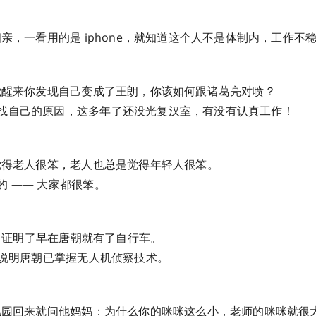
相亲，一看用的是 iphone，就知道这个人不是体制内，工作不
一觉醒来你发现自己变成了王朗，你该如何跟诸葛亮对喷？
找自己的原因，这多年了还没光复汉室，有没有认真工作！
是觉得老人很笨，老人也总是觉得年轻人很笨。
的 —— 大家都很笨。
边” 证明了早在唐朝就有了自行车。
 则说明唐朝已掌握无人机侦察技术。
幼儿园回来就问他妈妈：为什么你的咪咪这么小，老师的咪咪就很