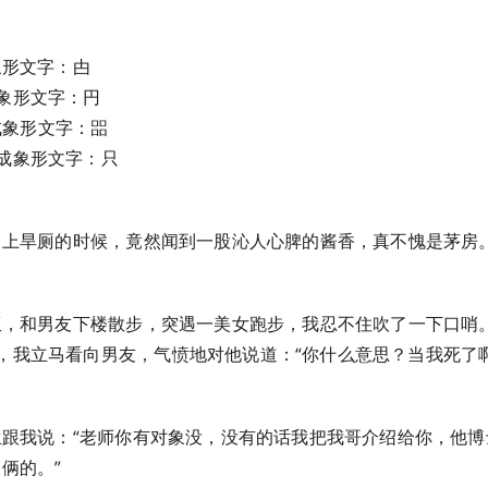
象形文字：甴
象形文字：円
译成象形文字：㗊
成象形文字：只
村，上旱厕的时候，竟然闻到一股沁人心脾的酱香，真不愧是茅房
晚饭，和男友下楼散步，突遇一美女跑步，我忍不住吹了一下口哨
，我立马看向男友，气愤地对他说道：“你什么意思？当我死了啊
学生跟我说：“老师你有对象没，没有的话我把我哥介绍给你，他博
俩的。”