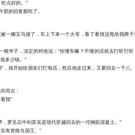
" 吃点好的。”
作群的回复都吃了。
门就被一辆宝马撞了，车上下来一个大哥，看了看情况甩给我两千
”
一根华子，淡定的对他说：“你懂车嘛？不懂的话就去打听打听，2
型值多少钱。”
下，就开始给朋友们打电话，然后他走过来，又要回去一千八
的共同点：
看我”
了个梦，梦见石中剑其实是现代穿越回去的一坨钢筋混凝土。”
确实有资格当国王。”