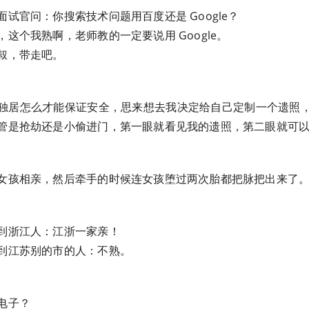
试官问：你搜索技术问题用百度还是 Google？
这个我熟啊，老师教的一定要说用 Google。
叔，带走吧。
独居怎么才能保证安全，思来想去我决定给自己定制一个遗照
管是抢劫还是小偷进门，第一眼就看见我的遗照，第二眼就可
女孩相亲，然后牵手的时候连女孩堕过两次胎都把脉把出来了
到浙江人：江浙一家亲！
到江苏别的市的人：不熟。
电子？