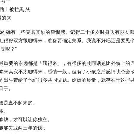
干 被干
家路上被拉黑 哭
真诚的来
的确有一些莫名其妙的警惕感。记得二十多岁时身边有朋友
吐很好双方很聊得来，准备要确定关系。我说不好吧还是要见
？” ​​​
最重要的永远都是「聊得来」，有很多的共同话题比外貌上的
本来其实不太聊得来，感情一般，但有了小孩之后感情状态会
的出生带给了他们很多共同话题。婚姻的质量，就存在于这些
日子。
腰是直不起来的。
钱。
够钱，才可以让你独立。
能够失业两三年的钱，