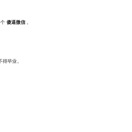
这个
傻逼微信
。
不得毕业。