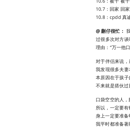
10.6：被干 被
10.7：回家 回
10.8：cpdd 
@ 蒯仔很忙：
我
过很多次对方谈
理由：“万一他口臭呢
对于伴侣来说，
我发现很多夫妻
本原因在于孩子
不来就是搭伙过
口袋空空的人，
所以，一定要有
身上一定要准备
我平时都准备著