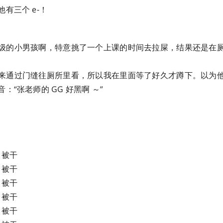
有三个 e-！
级的小男孩啊，特意挑了一个上课的时间去拉屎，结果还是在
来通过门缝往厕所里看，所以我在里面等了好久才蹲下。以为
：“张老师的 GG 好黑啊 ～”
干 被干
干 被干
干 被干
干 被干
干 被干