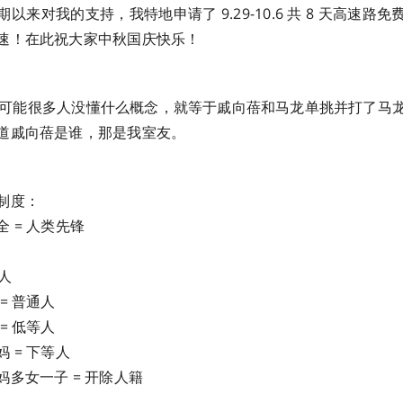
以来对我的支持，我特地申请了 9.29-10.6 共 8 天高速路
速！在此祝大家中秋国庆快乐！
 日本可能很多人没懂什么概念，就等于戚向蓓和马龙单挑并打了马龙一个
道戚向蓓是谁，那是我室友。
制度：
 = 人类先锋
人
= 普通人
= 低等人
 = 下等人
多女一子 = 开除人籍