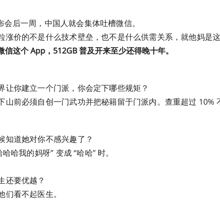
e 发布会后一周，中国人就会集体吐槽微信。
粒涨价的不是什么技术壁垒，也不是什么供需关系，就他妈是
信这个 App，512GB 普及开来至少还得晚十年。
界让你建立一个门派，你会定下哪些规矩？
下山前必须自创一门武功并把秘籍留于门派内。查重超过 10% 
候知道她对你不感兴趣了？
哈哈我的妈呀” 变成 “哈哈” 时。
生还要优越？
他们看不起医生。