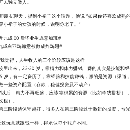
可以独立做人。
师朋友聊天，提到小裙子这个话题，他说 “如果你还喜欢成熟
穿小裙子的女孩的时候，说明你老了。”
近九成 00 后毕业生愿意加班#
成白羽鸡愿意被做成炸鸡翅# ​​​
我觉得，人生收入的三个阶段应该是这样：
校里出来，23-30 岁，靠精力和体力赚钱，赚的其实是技能和
–45 岁，有一定资历了，靠经验和技能赚钱，赚的是资源（渠道
做一些资产配置（存款，稳健投资及不动产）
 岁以后，精力不再旺盛，应该靠积累的资源（比如牵线搭桥）
收租）。
第三阶段越保守越好，很多人在第三阶段过于激进的投资，亏
爱这玩意就跟钱一样，得承认每个账户不同。