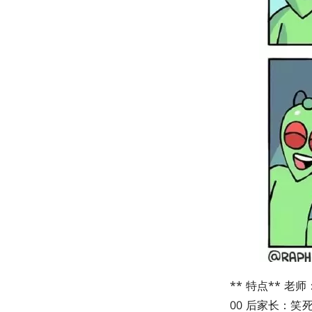
** 特点
** 老
00 后家长：