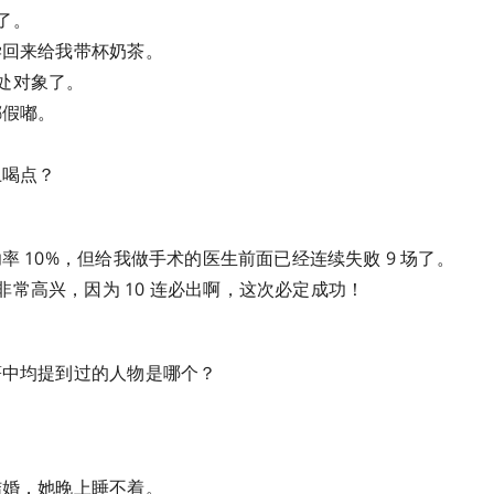
了。
放学回来给我带杯奶茶。
处对象了。
嘟假嘟。
上喝点？
功率 10%，但给我做手术的医生前面已经连续失败 9 场了。
非常高兴，因为 10 连必出啊，这次必定成功！
名著中均提到过的人物是哪个？
不结婚，她晚上睡不着。