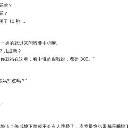
买啥？
买？
10 秒....
站，一男的就过来问我要手机嘛。
？几成新？
你就站在这看，看中谁的跟我说，都是 300。”
被你妈打过吗？”
”
：把城市全修成地下室就不会有人跳楼了，毕竟最终结果都是睡地