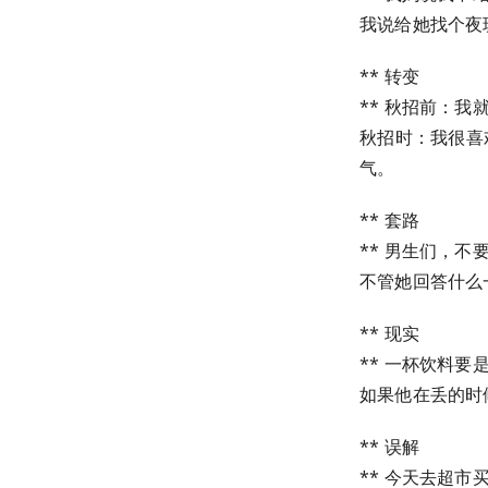
我说给她找个夜
** 转变
** 秋招前：
秋招时：我很喜
气。
** 套路
** 男生们，不
不管她回答什么一
** 现实
** 一杯饮料要
如果他在丢的时
** 误解
** 今天去超市