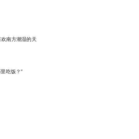
喜欢南方潮湿的天
哪里吃饭？”