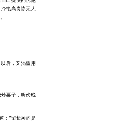
给自己提供的优越
，冷艳高贵惨无人
的。
班以后，又渴望用
糖炒栗子，听傍晚
道：“留长须的是