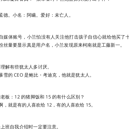
孟德。小名：阿瞒。爱好：未亡人。
自媒体账号，小兰怕没有人关注他打击孩子自信心就给他买了
粉丝量要显示真是用户名，小兰发现原来柯南就是工藤新一。
人不理解有些犹太人多讨厌。
暴雪的 CEO 是鲍比・考迪克，他就是犹太人。
问老板：12 的猪脚饭和 15 的有什么区别？
，就是有的人喜欢给 12，有的人喜欢给 15。
次去上班自我介绍时一定要注意。