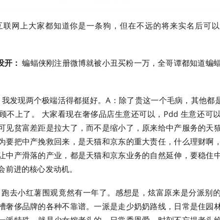
互联网上大家都知道你是一条狗，但在不远的将来实名后可以
也没开：
蝙蝠侠刚注册微博就被小丑买粉一万，全哥谭都知道蝙蝠侠
我发现两个极端活得都挺好。A：除了贵这一个毛病，其他都是
顾不上了。 大家看现在奢侈品店生意还可以，Pdd 生意还可
可见贫富差距是拉大了，而不是缩小了，原来给中产服务的天
为要把中产挽救回来，是天猫和京东的重大责任，什么理财啊
让中产滑落的产业，都是天猫和京东业务的自然延伸，要稳住
会前进的核心发动机。
跑去小红薯围观竟然有一年了。感想是，炫富原来是分派别
槽奢侈品牌的各种不靠谱。一派是走少奶奶路线，日常是住园