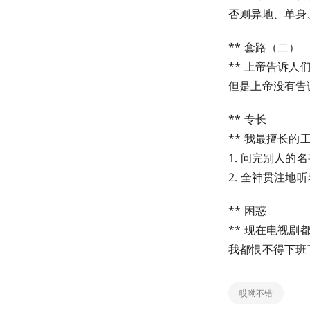
否则异地、单身
** 套路（二）
** 上帝告诉
但是上帝没有告
** 专长
** 我最擅长的工
1. 问完别人的
2. 全神贯注
** 困惑
** 现在电视
我都恨不得下班
哎呦不错