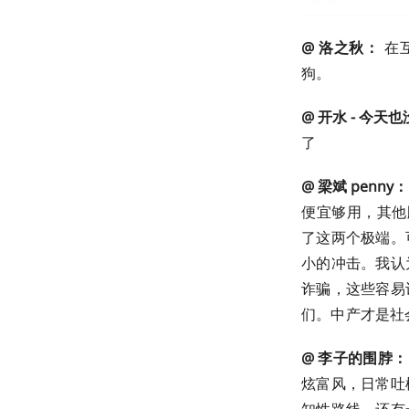
@ 洛之秋：
在
狗。
@ 开水 - 今天
了
@ 梁斌 penny：
便宜够用，其他
了这两个极端。
小的冲击。我认
诈骗，这些容易
们。中产才是社
@ 李子的围脖：
炫富风，日常吐