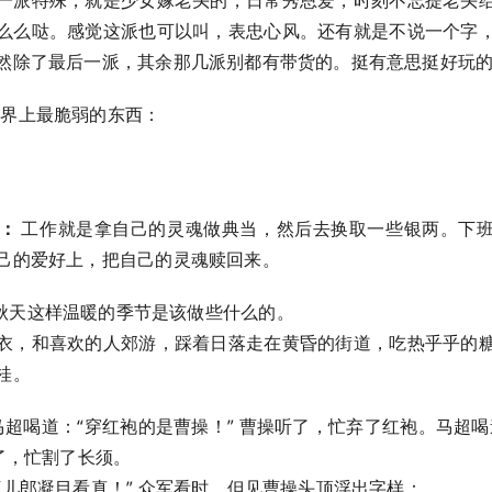
一派特殊，就是少女嫁老头的，日常秀恩爱，时刻不忘提老头
么么哒。感觉这派也可以叫，表忠心风。还有就是不说一个字
然除了最后一派，其余那几派别都有带货的。挺有意思挺好玩
界上最脆弱的东西：
记：
工作就是拿自己的灵魂做典当，然后去换取一些银两。下
的爱好上，把自己的灵魂赎回来。 ​​​
秋天这样温暖的季节是该做些什么的。
衣，和喜欢的人郊游，踩着日落走在黄昏的街道，吃热乎乎的
​​​
超喝道：“穿红袍的是曹操！” 曹操听了，忙弃了红袍。马超喝
听了，忙割了长须。
万儿郎凝目看真！” 众军看时，但见曹操头顶浮出字样：