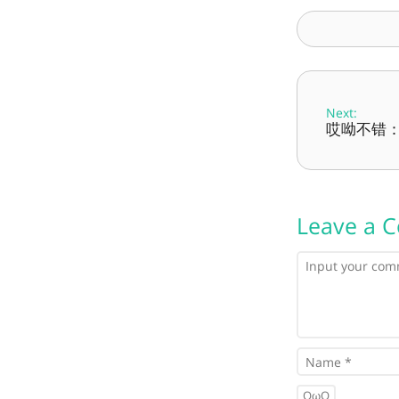
Next:
哎呦不错：第
Leave a 
OωO