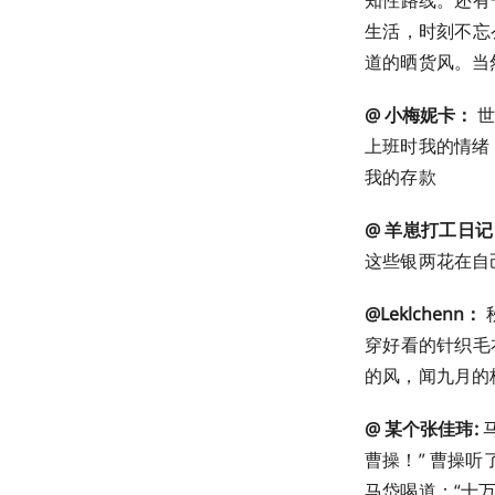
知性路线。还有
生活，时刻不忘
道的晒货风。当
@ 小梅妮卡：
世
上班时我的情绪
我的存款
@ 羊崽打工日
这些银两花在自己
@Leklchenn：
穿好看的针织毛
的风，闻九月的桂。 
@ 某个张佳玮:
马
曹操！” 曹操
马岱喝道：“十