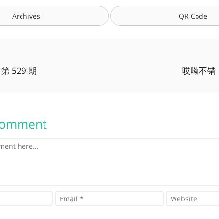
Archives
QR Code
 529 期
哎呦不错：
Comment