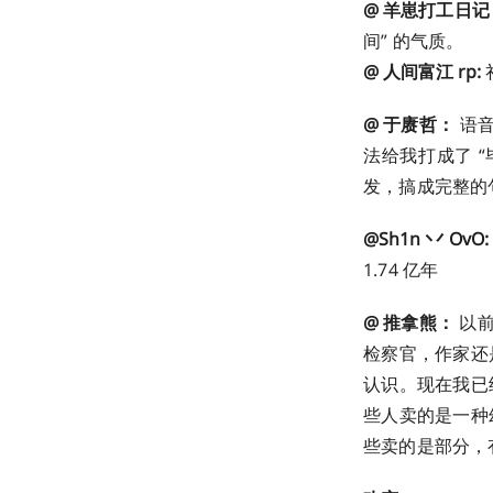
@ 羊崽打工日记
间” 的气质。 ​​​
@ 人间富江 rp:
@ 于赓哲：
语音
法给我打成了 
发，搞成完整的句子
@Sh1n 丷 OvO:
1.74 亿年
@ 推拿熊：
以前
检察官，作家还
认识。现在我已
些人卖的是一种
些卖的是部分，