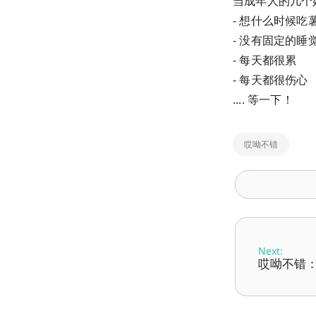
当成年人的几个
- 想什么时候
- 没有固定的睡
- 每天都很累
- 每天都很伤心
.... 等一下！
哎呦不错
Next:
哎呦不错：第