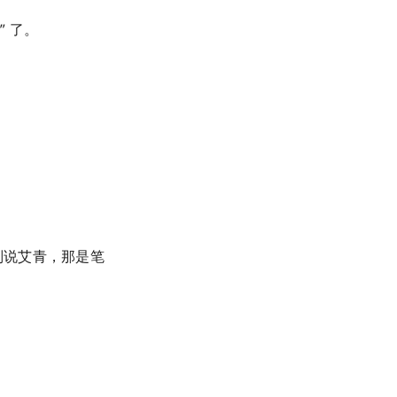
” 了。
别说艾青，那是笔