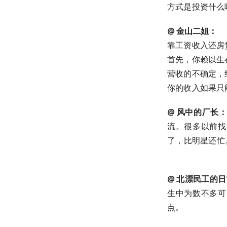
方式是投资什么
@ 金山二姐：
靠工资收入还房
首先，你赖以生
营收的不确定，
你的收入如果只能
@ 风中的厂长
流。很多以前找
了，比明星还忙
@ 北漂民工的
生中为数不多可
点。