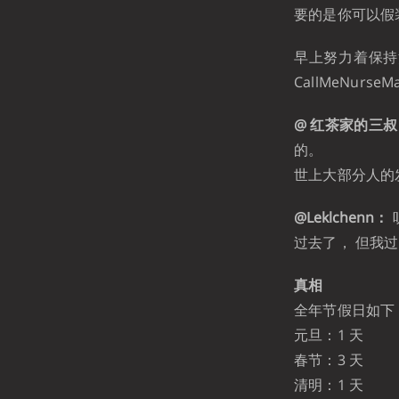
要的是你可以假装
早上努力着保持
CallMeNurseMayb
@ 红茶家的三
的。
世上大部分人的
@Leklchenn：
过去了， 但我
真相
全年节假日如下
元旦：1 天
春节：3 天
清明：1 天