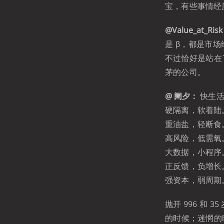
宝，有些事情经
@Value_at_Ris
是 β，都是市
不过恰好是站在
茅的公司。
@ 阑夕：
快生活
硬隔离，软着陆
重油盐，轻断食
高风险，低需氧
大数据，小程序
正反馈，负增长
强资本，弱周期。 ​
抛开 996 和
的时候；迷惘的