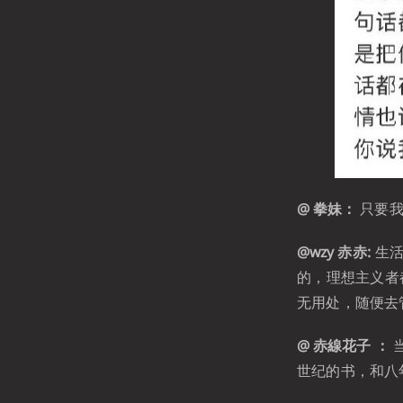
@ 拳妹：
只要我
@wzy 赤赤:
生活
的，理想主义者
无用处，随便去
@ 赤線花子 ：
世纪的书，和八