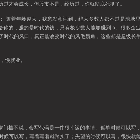
历过才会成长，但股市不是，经历过，你就彻底死挺了。
k：
随着年龄越大，我愈发意识到，绝大多数人都不过是池塘
场给你的，赚的是时代的钱，只有极少数人能够赚到 α。很多企
了时代的风口，真正能改变时代的凤毛麟角，这些都是超级长
，慢就业。
。
。
。
。
。
​​
 35 岁门槛不说，会写代码是一件很幸运的事情。孤单时候可以
时候可以写，写着写着就踏实了；失望的时候可以写，很快就