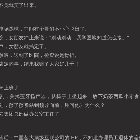
不觉就笑了出来。
球场踢球，中间有个哥们不小心脱臼了。
院，女朋友冲上来说：“别动别动，我学医地知道怎么接。”
声，女朋友就搞定了。
惨叫，送到了医院，检查说是骨折。
搞定的事，结果我赔了人家好几千！
来上班了
剧，关掉蓝牙扬声器，从椅子上坐起来，放下奶茶西瓜小零食，
鞋，擦了擦嘴站到领导面前，质问他）为什么？
去集团总部做办公室主任了。
笑话：中国各大顶级互联公司的 HR，不知道办理员工退休的流