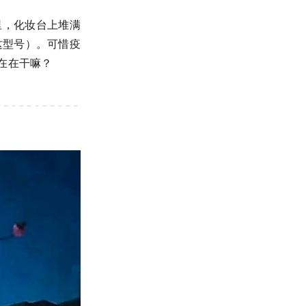
里，化妆台上堆满
这型号）。可惜疫
嘛？ ​​​