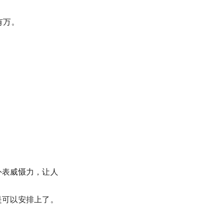
有万。
外表威慑力，让人
是可以安排上了。