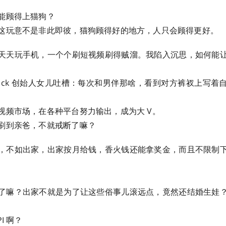
能顾得上猫狗？
玩意不是非此即彼，猫狗顾得好的地方，人只会顾得更好。 ​​​
天天玩手机，一个个刷短视频刷得贼溜。我陷入沉思，如何能
 ck 创始人女儿吐槽：每次和男伴那啥，看到对方裤衩上写着
视频市场，在各种平台努力输出，成为大 V。
到亲爸，不就戒断了嘛？ ​​​
，不如出家，出家按月给钱，香火钱还能拿奖金，而且不限制
了嘛？出家不就是为了让这些俗事儿滚远点，竟然还结婚生娃
？ ​​​