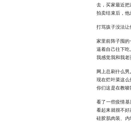
去，买家最近把这
拍卖结束后，他总
打骂孩子没法让
家里前阵子囤的
逼着自己往下吃
我感觉我和我老婆就
网上总刷什么男
现在烂叶菜这么
你们这是在教唆我不
看了一些疫情基
看起来就很不好
硅胶肌肉装、内