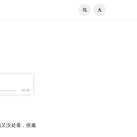
睛又没处看，很尴