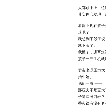
人都顾不上，还
其实你会发现，这
看网上现在孩子
迷呢？
我想到了段子说
就下头了。
我懂了，进军短
孩子一开手机就刷
群友哀叹压力大
婚生娃。
我们一看 ——
那压力不是更大
子送啥补习班？
香火钱有没有 KPI 啊