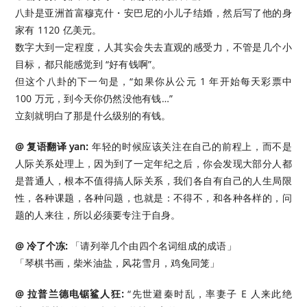
八卦是亚洲首富穆克什・安巴尼的小儿子结婚，然后写了他的身
家有 1120 亿美元。
数字大到一定程度，人其实会失去直观的感受力，不管是几个小
目标，都只能感觉到 “好有钱啊”。
但这个八卦的下一句是，“如果你从公元 1 年开始每天彩票中
100 万元，到今天你仍然没他有钱…”
立刻就明白了那是什么级别的有钱。
@ 复语翻译 yan:
年轻的时候应该关注在自己的前程上，而不是
人际关系处理上，因为到了一定年纪之后，你会发现大部分人都
是普通人，根本不值得搞人际关系，我们各自有自己的人生局限
性，各种课题，各种问题，也就是：不得不，和各种各样的，问
题的人来往，所以必须要专注于自身。
@ 冷了个冻:
「请列举几个由四个名词组成的成语」
「琴棋书画，柴米油盐，风花雪月，鸡兔同笼」
@ 拉普兰德电锯鲨人狂:
“先世避秦时乱，率妻子 E 人来此绝