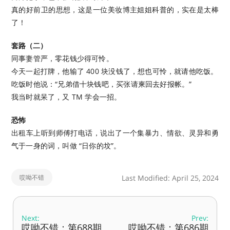
真的好前卫的思想，这是一位美妆博主姐姐科普的，实在是太棒
了！
套路（二）
同事妻管严，零花钱少得可怜。
今天一起打牌，他输了 400 块没钱了，想也可怜，就请他吃饭。
吃饭时他说：“兄弟借十块钱吧，买张请柬回去好报帐。”
我当时就呆了，又 TM 学会一招。
恐怖
出租车上听到师傅打电话，说出了一个集暴力、情欲、灵异和勇
气于一身的词，叫做 “日你的坟”。
哎呦不错
Last Modified: April 25, 2024
Next:
Prev:
哎呦不错：第688期
哎呦不错：第686期