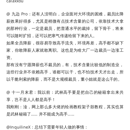
calaxxou ​​​
@ 九边 Pro：还有人没明白，企业面对大环境的困难，裁员比降
薪效果好得多，尤其是稍微有点技术含量的公司，依靠技术大拿
的那种行业，一定是裁员，把普通水平的裁掉，留下骨干，将来
可以随时扩招，还可以把寒气传递给留下来的人。
如果全员降薪，很容易导致高手流失，环境再差，高手都不缺下
家，你敢降薪人家就敢离职。这也是为啥大厂一边裁员一边涨工
资。
那有没有宁愿降薪也不裁员的，有，技术含量比较低的制造业，
这些行业并不依赖高手，谁都可以干，也不怕技术天才出走，所
以干脆利索的降薪，而不是大规模裁员，董小姐就是这么干的。
@ 十一月末君：我以前：武林高手要是把自己的秘籍拿出来共
享，岂不是人人都是高手！
我刚刚：淦，网上那么多大佬的绘画教程架子鼓教程，其实也算
是武林秘籍了…… 并不能成为高手……
@InquilineX：总结下需要年轻人做的事情：