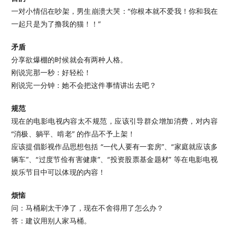
一对小情侣在吵架，男生崩溃大哭：“你根本就不爱我！你和我在
一起只是为了撸我的猫！！”
矛盾
分享欲爆棚的时候就会有两种人格。
刚说完那一秒：好轻松！
刚说完一分钟：她不会把这件事情讲出去吧？
规范
现在的电影电视内容太不规范，应该引导群众增加消费，对内容
“消极、躺平、啃老” 的作品不予上架！
应该提倡影视作品思想包括 “一代人要有一套房”、“家庭就应该多
辆车”、“过度节俭有害健康”、“投资股票基金题材” 等在电影电视
娱乐节目中可以体现的内容！
烦恼
问：马桶刷太干净了，现在不舍得用了怎么办？
答：建议用别人家马桶。