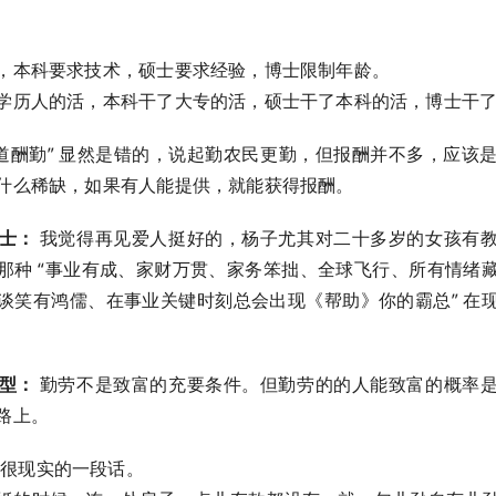
，本科要求技术，硕士要求经验，博士限制年龄。
学历人的活，本科干了大专的活，硕士干了本科的活，博士干
道酬勤” 显然是错的，说起勤农民更勤，但报酬并不多，应该是 
么稀缺，如果有人能提供，就能获得报酬。 ​​​
女士：
我觉得再见爱人挺好的，杨子尤其对二十多岁的女孩有
那种 “事业有成、家财万贯、家务笨拙、全球飞行、所有情绪
谈笑有鸿儒、在事业关键时刻总会出现《帮助》你的霸总” 在
有型：
勤劳不是致富的充要条件。但勤劳的的人能致富的概率
路上。
很现实的一段话。