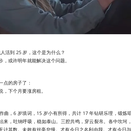
无人活到 25 岁，这个是为什么？
步，或许明年就能解决这个问题。
一点的房子了：
说，下个月要涨房租。
岁作曲，6 岁填词，15 岁小有所得，共计 17 年钻研乐理，锻
拈来，吐纳呼吸，稳如泰山。三腔共鸣，穿云裂帛。各中坎坷
无计其数。未敢有丝毫怠慢。才有今日之名利由我。才有今日