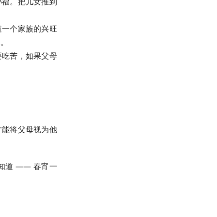
孙福。把儿女推到
道一个家族的兴旺
承。
要吃苦，如果父母
才能将父母视为他
道 —— 春宵一