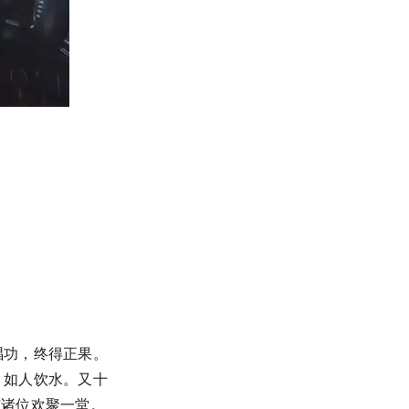
炼唱功，终得正果。
，如人饮水。又十
与诸位欢聚一堂。