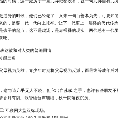
婚的时候，连一处房子一点儿存款都没有，就一句儿孙自有儿
翻过身的时候，他们已经老了，又来一句百善孝为先，可要知
来的，是要一代一代向上托举。让下一代更上一层楼的代代传
是孩子的起点，这不是鸡汤，是赤裸裸的现实，两代总有一代
来吃。
表达欲和对人类的普遍同情
三角 ​​​
父母视为英雄，青少年时期将父母视为反派，而最终等成年后
，这句诗几乎无人不晓。但它出自苏轼 之手，也许有些朋友不知
清香月有阴。歌管楼台声细细，秋千院落夜沉沉。
工:
互联网大型双标现场。
均身高为 169.7 厘米和 158 厘米。