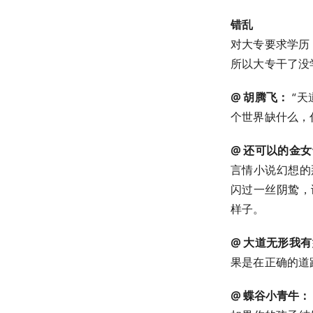
错乱
对大专要求学历
所以大专干了没
@ 胡腾飞：
“天
个世界缺什么，什
@ 还可以的金
言情小说幻想的
闪过一丝阴鸷，
样子。 ​​​
@ 大道无形我
果是在正确的道
@ 蝶谷小青牛：