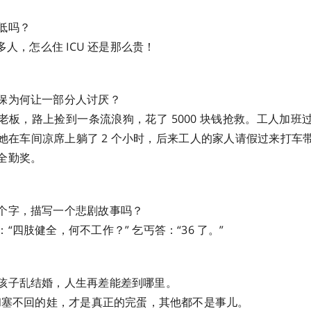
低吗？
么多人，怎么住 ICU 还是那么贵！
保为何让一部分人讨厌？
老板，路上捡到一条流浪狗，花了 5000 块钱抢救。工人加班
她在车间凉席上躺了 2 个小时，后来工人的家人请假过来打车
全勤奖。
个字，描写一个悲剧故事吗？
“四肢健全，何不工作？” 乞丐答：“36 了。”
孩子乱结婚，人生再差能差到哪里。
期和塞不回的娃，才是真正的完蛋，其他都不是事儿。