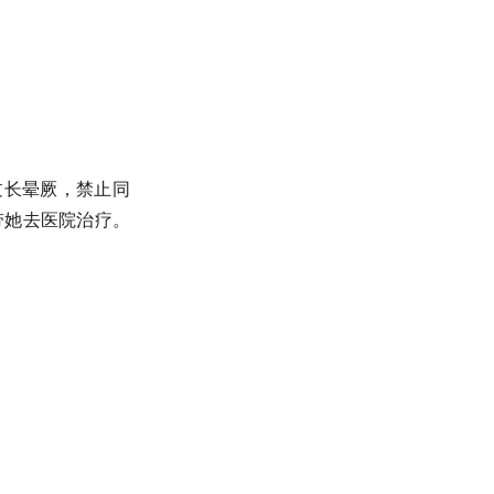
过长晕厥，禁止同
带她去医院治疗。