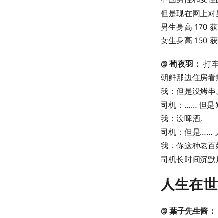
但是现在网上对
男生身高 170
女生身高 150
@ 荀夜羽：
打车
朝鲜那边住房看
我：但是没烤串
司机：…… 但
我：没啤酒。
司机：但是…… 
我：你这种老百
司机长时间沉默
人生在世
@ 葉子先生酱：