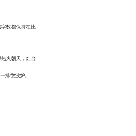
信字数都保持在比
得热火朝天，灶台
就一排微波炉。