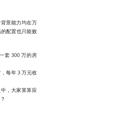
世背景能力均在万
高的配置也只能败
套 300 万的房
，每年 3 万元收
跌之中，大家算算应
子？