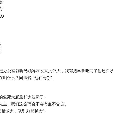
赛
市
EO
点
！
进办公室就听见领导在发疯批评人，我都把早餐吃完了他还在
在叫什么？同事说 “他在骂你”。
的爱死大屁股和大波霸了！
先生，我们这么写会不会有点不合适。
质量越大，吸引力就越大”！