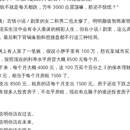
轨不就是每天都跌，万年 3000 点震荡嘛，那还不惊慌？” ​​​
偶）言情小说 / 剧里的女二和男二也太惨了。明明颜值智商家
现实生活中会有令人垂涎的精彩人生，但在小说 / 剧里，这么
，最后剩下背锅备胎和想接盘都不行这三种结局。
网上有人算了一笔账，假设小胖手里有 100 万，想在某城市买一
 万，按照现在的利率水平房贷大概 8500 元每个月。
来，每个月大概 4000 元，这 100 万买个百分之 3 的保本理财
0 元，相当于每个月房租 1500 了。
出 8500 元，租房的话每个月支出 1500 元。房子还在下
有很多人投资房子，不在乎房租，现在有点脑子的谁还投资房
说明你活在过去。
说明你活在未来。