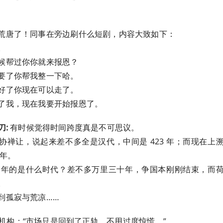
荒唐了！同事在旁边刷什么短剧，内容大致如下：
。
候帮过你你就来报恩？
要了你帮我整一下哈。
好了你现在可以走了。
了我，现在我要开始报恩了。
刀:
有时候觉得时间跨度真是不可思议。
协禅让，说起来差不多全是汉代，中间是 423 年；而现在上
 年。
23 年的是什么时代？差不多万里三十年，争国本刚刚结束，而
。
寂与荒凉…… ​​​
机构：“市场只是回到了正轨，不用过度惊慌。”