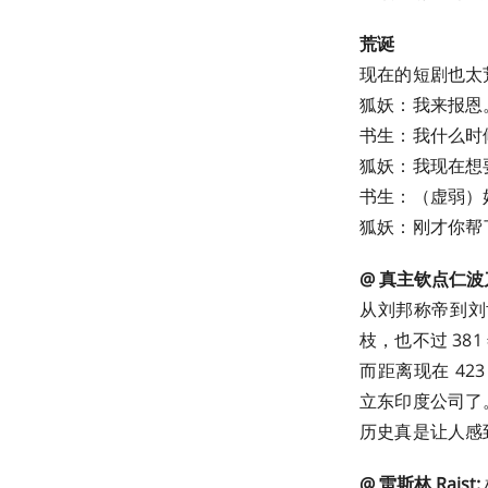
荒诞
现在的短剧也太
狐妖：我来报恩
书生：我什么时
狐妖：我现在想
书生：（虚弱）
狐妖：刚才你帮
@ 真主钦点仁波
从刘邦称帝到刘
枝，也不过 381
而距离现在 4
立东印度公司了
历史真是让人感到孤
@ 雷斯林 Raist: