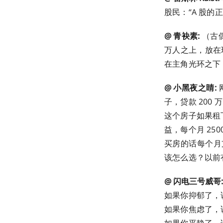
股民：“A 股的正
@ 青袂素:
（古
万人之上，放在
在主角光环之下
@ 小黑夜之睛:
子，贷款 200
这个房子如果租下
益，每个月 250
买房的话每个月支
该怎么选？以前
@ 闪电三号威哥:
如果你抑郁了，
如果你焦虑了，