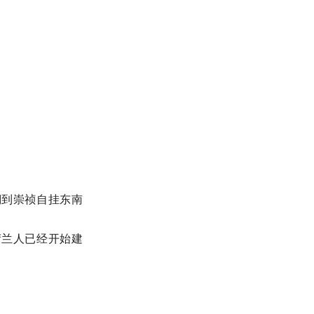
溯到崇祯自挂东南
荷兰人已经开始建