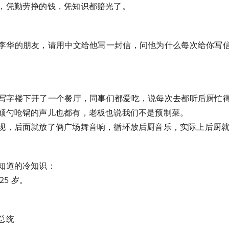
，凭勤劳挣的钱，凭知识都赔光了。
李华的朋友，请用中文给他写一封信，问他为什么每次给你写
写字楼下开了一个餐厅，同事们都爱吃，说每次去都听后厨忙
颠勺呛锅的声儿也都有，老板也说我们不是预制菜。
现，后面就放了俩广场舞音响，循环放后厨音乐，实际上后厨
知道的冷知识：
25 岁。
总统