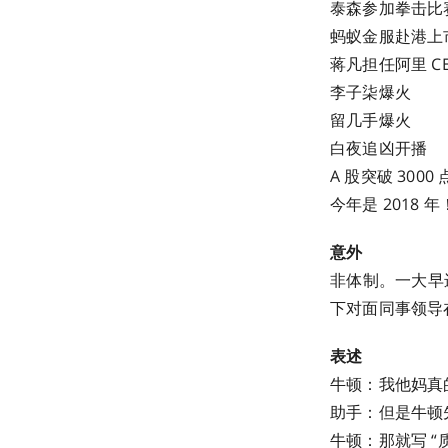
泰森参加拳击比
蚂蚁金服赴港上
蒋凡担任阿里 C
李子柒爆火
留几手爆火
白夜追凶开播
A 股突破 3000 
今年是 2018 年
意外
非体制。一大早
下对面同事领导
表述
牛顿：我他妈真
助手：但是牛顿
牛顿：那就写 “