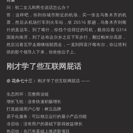
问：初二女儿和男生说话怎么办？
答：这样吧，你到你城市附近的机场，买一张去乌鲁木齐的机
票，然后从机场打车到火车站，坐 Z6516 那趟，乌鲁木齐到喀
什的直达车。到了喀什，你找个信得过的司机，载你沿着 G314
国道向南开，到了达布达尔乡之后下车步行，翻过帕米尔高原，
然后沿着瓦罕走廊继续朝西走，一直到阿富汗喀布尔，你让塔利
班的那个领导人下来，你坐他位子上。
刚才学了些互联网屁话
@ 花杀七十三：
刚才学了些互联网屁话 ——
生态闭环：完整商业链
增长飞轮：业务快速积极增长
打造超级用户心智：树立品牌
原子化服务：可以独立运行的最小产品功能
冷启动：没有用户的基础下获得效益增长
热启动：在已有基础上推进新项目