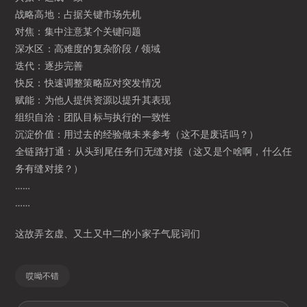
战略高地：占据关键市场先机
对焦：集中注意某个关键问题
深水区：高难度的复杂阶段 / 领域
迭代：逐步完善
快反：快速调整策略应对突发情况
赋能：为他人提供资源以提升其表现
组织自洽：团队目标与执行的一致性
沉淀价值：用过去的经验做未来参考（这不是废话吗？）
全链路打通：从头到尾任务们无缝对接（这又是个啥啊，什么任
务有缝对接？）
……
……
这故弄玄虚、又土又中二的小家子气屁词们
哎呦不错