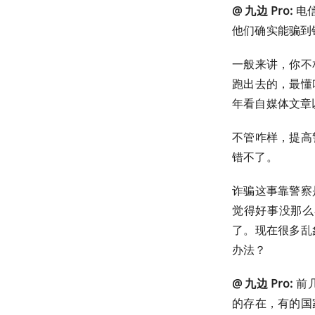
@ 九边 Pro:
电
他们确实能骗到
一般来讲，你不
跑出去的，最懂
年看自媒体文章
不管咋样，提高
错不了。
诈骗这事靠警察
觉得好事没那么
了。现在很多乱
办法？
@ 九边 Pro:
前
的存在，有的国