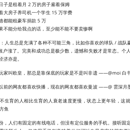
日子是租着月 2 万的房子雇着保姆
大房子养司机一个学生 15 万学费
都能租豪车捐款 5 万
果不能分给我点的话，至少能不能不要卖惨啊
_Risk：人生总是充满了各种不可能三角，比如你喜欢的球队 / 战队
股票账户涨了。完美和成功总是极少数，遗憾和失败才是常态。个
亦是。 ​​​
叫欧皇，那总是靠保底的玩家是不是叫非遗 ​​​​——@moi 白书 ​​
的网友都喜欢快播，现在的网友都喜欢曼波 ​​​​——@ 雲深月墨 ​​
不生育的人相比生育的人衰老速度更慢，状态上更年轻，这
 ​​​
份，人们有固定的有线电话，但没有定位服务的手机。接听固