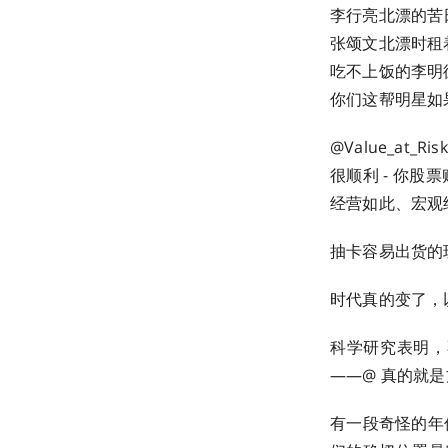
李行亮北漂的苦
张颂文北漂时租着
吃不上饭的李明德
你们这帮明星如
@Value_at
很顺利 - 你
经营如此、宏观经济
抽卡容易出货的玩家
时代真的变了，以前
科学研究表明，
——@ 真的就是方鱼
有一段奇怪的年