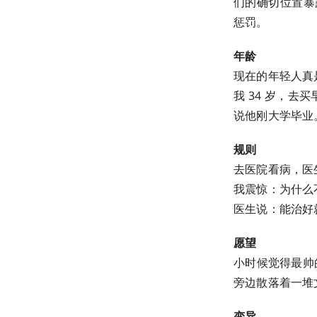
们的确切位置暴
惩罚。
年龄
现在的年轻人真
我 34 岁，
说他刚大学毕业
规则
去医院看病，医
我震惊：为什么
医生说：能治好
愿望
小时候觉得最帅
旁边散落着一堆
变异