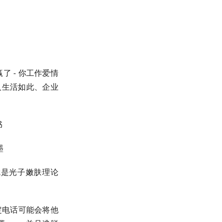
赢了 - 你工作爱情
人生活如此、企业
​
​
就是光子嫩肤理论
定电话可能会将他