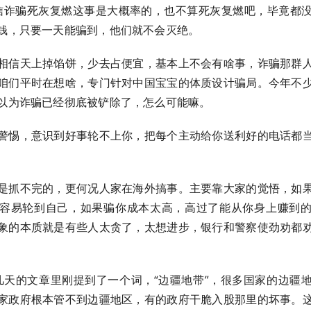
信诈骗死灰复燃这事是大概率的，也不算死灰复燃吧，毕竟都
钱，只要一天能骗到，他们就不会灭绝。
相信天上掉馅饼，少去占便宜，基本上不会有啥事，诈骗那群
咱们平时在想啥，专门针对中国宝宝的体质设计骗局。今年不
以为诈骗已经彻底被铲除了，怎么可能嘛。
警惕，意识到好事轮不上你，把每个主动给你送利好的电话都
是抓不完的，更何况人家在海外搞事。主要靠大家的觉悟，如
容易轮到自己，如果骗你成本太高，高过了能从你身上赚到
象的本质就是有些人太贪了，太想进步，银行和警察使劲劝都
几天的文章里刚提到了一个词，“边疆地带”，很多国家的边疆
家政府根本管不到边疆地区，有的政府干脆入股那里的坏事。