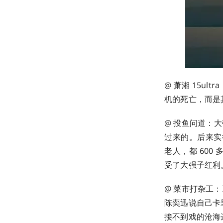
@ 萧湘 15u
机的死亡，而是其
@ 投鱼问道：
过来的。后来实
老人，都 60
受了大强子红利
@ 菜市打杂工：
陈奕迅说自己卡里
接不到戏的沧海遗珠