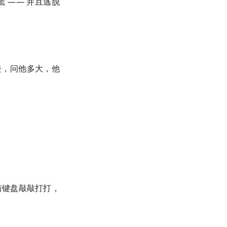
 —— 并且逃脱
去，问他多大，他
着键盘敲敲打打，