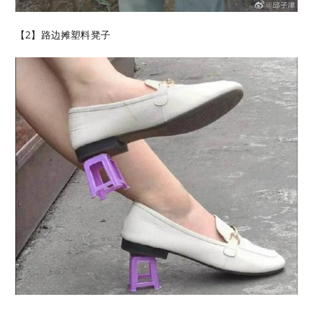
【2】路边摊塑料凳子