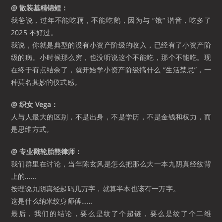
@ 散装基精锦鲤：
我爸说，过年不能吃藕，不能吃鹅，因为与 “饿” 谐音，吃多了
2025 不好过。
我说，你就是典型的没有小资产阶级的收入，已经有了小资产阶
级的病。小时候那么穷，也没听说这个不能吃，那个不能吃。现
在终于有点结余了，就开始学小资产阶级搞什么 “生活禁忌”，一
种莫名其妙的仪式感。 ​​​
@ 织女 Vega：
人与人最大的区别，不是出身，不是学历，不是金钱和权力，而
是思维方式。
@ 专业戳轮胎熊律师：
我们群里在讨论，当年陈玄风是怎么把那么大一本九阴真经纹背
上的……
按理说九阴真经起码几万字，就算半本也该有一万字。
这是什么纳米纹身师傅……
最后，我们的结论，要么是纹了个超链，要么是纹了个二维