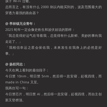
孩子 Wi-Fi 过敏。
总而言之，有没有什么 2000 块以内能买到的，波及范围最大的
穿透力最强的路由器？
@ 亭林镇无业青年：
2025 蛇年一定会像史铁生和波伏娃说的那样：
「我总觉得好运气在等着我，总觉得有什么新鲜、美妙的事向我
走近了。」
「我相信幸运之星会保佑我，未来发生在我身上的必然是好
事。」 ​​​
@ 扬权同志：
今天在网上看到的最佳段子：
今日禁 10nm，明日禁 5nm，然后得一息安寝，起视四境，而
made in China 又至。
我再仿写一句：
今日禁芯片，明日禁 AI，然后得一息安寝，起视四境，而自主创
新又登榜顶。