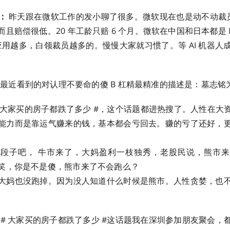
：
昨天跟在微软工作的发小聊了很多。微软现在也是动不动裁员，
且赔偿很低。20 年工龄只赔 6 个月。微软在中国和日本都是 
 应用越多，白领裁员越多的。慢慢大家就习惯了。等 AI 机器
最近看到的对认理不要命的傻 B 杠精最精准的描述是：墓志铭为 “对
 大家买的房子都跌了多少 #，这个话题都进热搜了。人性在大
能力而是靠运气赚来的钱，基本都会亏回去。赚的亏了还好，
段子吧， 牛市来了，大妈盈利一枝独秀，老股民说，熊市
笑，你是不是傻，熊市来了不会跑么？
大妈也没跑掉。因为没人知道什么时候是熊市。人性贪婪，也
# 大家买的房子都跌了多少 #这话题我在深圳参加朋友聚会，