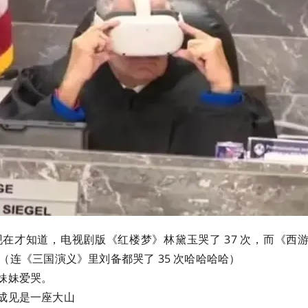
在才知道，电视剧版《红楼梦》林黛玉哭了 37 次，而《西
)！！（连《三国演义》里刘备都哭了 35 次哈哈哈哈）
妹妹爱哭。
成见是一座大山