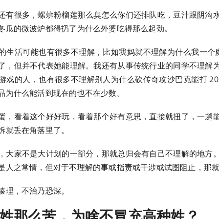
还有很多，螺蛳粉榴莲那么臭怎么你们还排队吃，豆汁跟阴沟
冬瓜的微波炉都得扔了为什么外婆吃得那么起劲。
的生活可能也有很多不理解，比如我妈就不理解为什么我一个魔兽
了，但并不代表她能理解。我还有从事传统行业的同学不理解
游戏的人，也有很多不理解别人为什么砍传奇攻沙巴克能打 20
品为什么能活到现在的也不在少数。
蛋，看着这个好好玩，看着那个好有意思，直接就扭了，一趟
拆就丢在角落里了。
，大家不是大计划的一部分，那就总归会有自己不理解的地方
是人之常情，但对于不理解的事或指责或干涉或试图阻止，那
腠理，不治乃恐深。
姓那么苦，为啥不冒充高种姓？