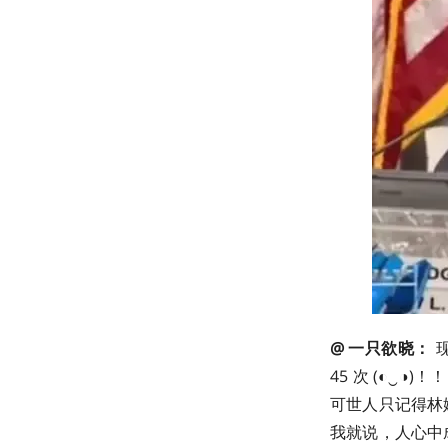
@ 一只欲晓：
现
45 次 (◐‿◑
可世人只记得林
我就说，人心中