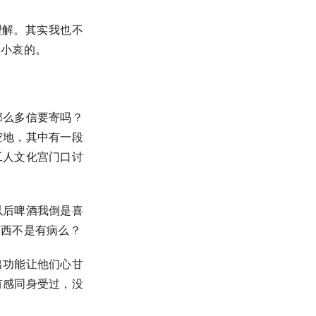
理解。其实我也不
个小哀的。
那么多信要寄吗？
空地，其中有一段
工人文化宫门口讨
以后啤酒我倒是喜
东西不是有病么？
出功能让他们心甘
有感同身受过，没