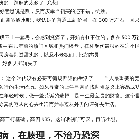
的，跌麻的太多了 [允悲]
的，不好意思说是跌，反而庆幸当初买的还不错，抗跌。
，算正常洒洒水吧，我认识的普通工薪阶层，在 300 万左右，
，一般不止一套房，会感到挺痛了，开始有扛不住的，多在 500 万
万的，集中在几年前的热门区域和热门楼盘，杠杆受伤最狠的在这个
买房尝到过甜头的，以及小老板们，比如杰灵。
上的，好多人都消失了…
天：
这个时代没有必要再循规蹈矩的生活了，一个人最重要的
独行的生活经历。如果寻常的上学寻常的找世俗意义上容易成
在年轻时候，做一些荒诞的选择，是一生最宝贵的财富。这个
你真的遵从内心去生活而并非遵从外界的评价去生活。
高三打基础，高四 985。这句话初听可叹，再听壮烈。
病，在腠理，不治乃恐深