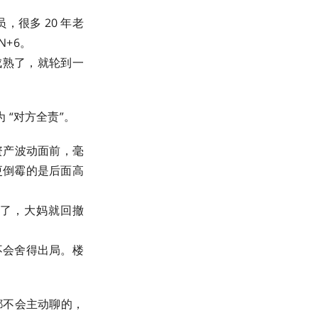
很多 20 年老
N+6。
人成熟了，就轮到一
方全责”。 ​​​
资产波动面前，毫
更倒霉的是后面高
来了，大妈就回撤
不会舍得出局。楼
都不会主动聊的，