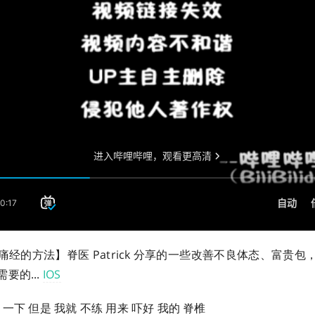
经的方法】脊医 Patrick 分享的一些改善不良体态、富贵
要的...
IOS
一下 但是 我就 不练 用来 吓好 我的 脊椎