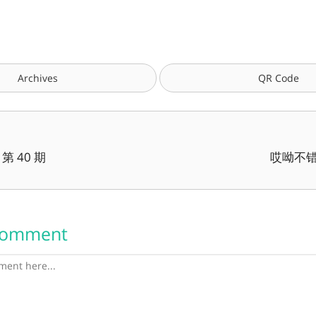
Archives
QR Code
 40 期
哎呦不错
Comment