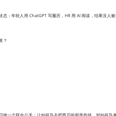
态：年轻人用 ChatGPT 写履历，HR 用 Al 阅读，结果没人
谁？
贝做一个联合公关：让始祖鸟去把西贝的厨房炸掉。对始祖鸟