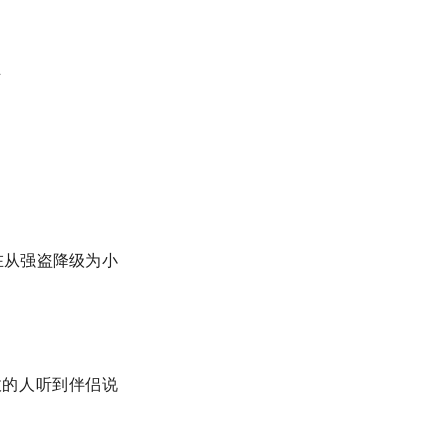
五
在从强盗降级为小
敌的人听到伴侣说
！