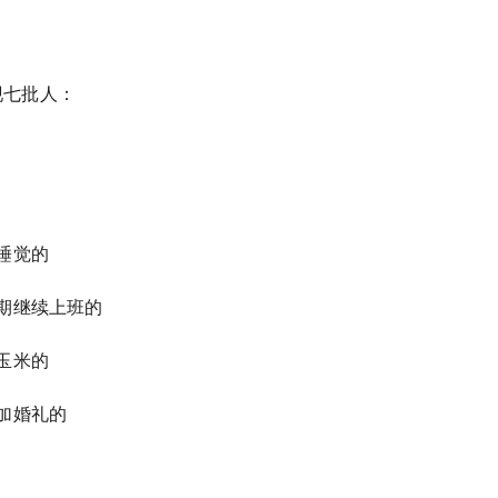
出现七批人：
睡觉的
期继续上班的
玉米的
加婚礼的