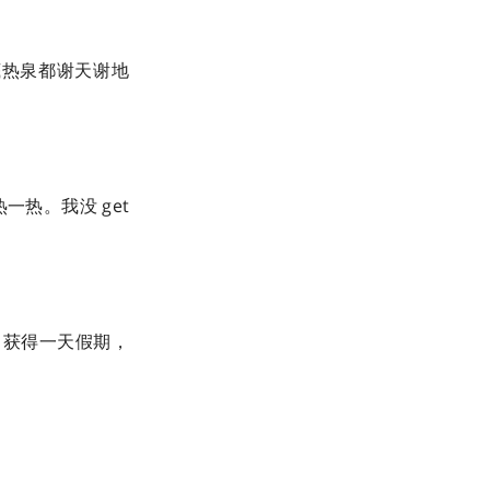
底热泉都谢天谢地
热。我没 get
马获得一天假期，