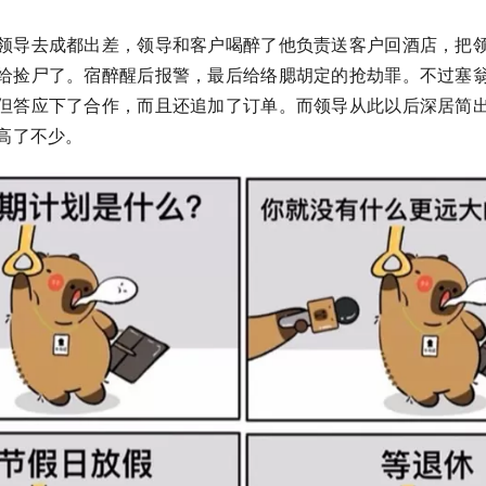
领导去成都出差，领导和客户喝醉了他负责送客户回酒店，把
给捡尸了。宿醉醒后报警，最后给络腮胡定的抢劫罪。不过塞
但答应下了合作，而且还追加了订单。而领导从此以后深居简
高了不少。