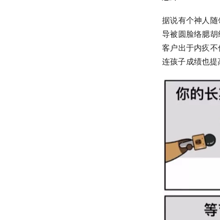
据说有个神人随
导被圆脸络腮胡
客户出于内疚不
连孩子成绩也提