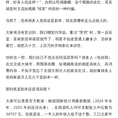
样，好多人也这样！”，自然认同感爆棚。这个视频的走红，其实
就是对主流短视频 “炫富” 内容的一种纠偏。
当然了，也有很多人觉得这是剧本，现实里哪有这么点收入的。
大家有没有意识到，我们嘲笑闫学晶、董洁 “哭穷” 时，第一反应
是：富裕阶层和基层脱节了，明星不知道普通人赚多少、活得多
紧巴，就把几十万、上百万的开销拿出来诉苦。
但转念一想，我们自己不也活在同温层里吗？很多人（包括我）
在北京或大城市，周围朋友圈、短视频推送的都是高收入、高消
费内容，不知不觉忘了全国大部分人的真实生活，就好像很多人
觉得家庭月入五六千是剧本一样。
那到底是剧本还是现实呢？
大家可以查查官方数据：根据国家统计局最新数据（2024 年全
年，2025 年的还没出来），全国居民人均可支配收入中位数为
34707 元。也就是说，一半人的年收入低于这个数。三口之家年