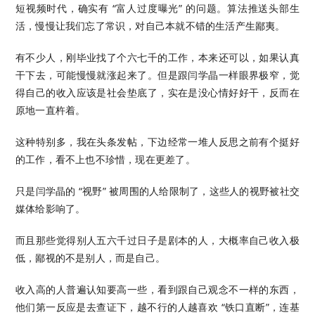
短视频时代，确实有 “富人过度曝光” 的问题。算法推送头部生
活，慢慢让我们忘了常识，对自己本就不错的生活产生鄙夷。
有不少人，刚毕业找了个六七千的工作，本来还可以，如果认真
干下去，可能慢慢就涨起来了。但是跟闫学晶一样眼界极窄，觉
得自己的收入应该是社会垫底了，实在是没心情好好干，反而在
原地一直杵着。
这种特别多，我在头条发帖，下边经常一堆人反思之前有个挺好
的工作，看不上也不珍惜，现在更差了。
只是闫学晶的 “视野” 被周围的人给限制了，这些人的视野被社交
媒体给影响了。
而且那些觉得别人五六千过日子是剧本的人，大概率自己收入极
低，鄙视的不是别人，而是自己。
收入高的人普遍认知要高一些，看到跟自己观念不一样的东西，
他们第一反应是去查证下，越不行的人越喜欢 “铁口直断”，连基