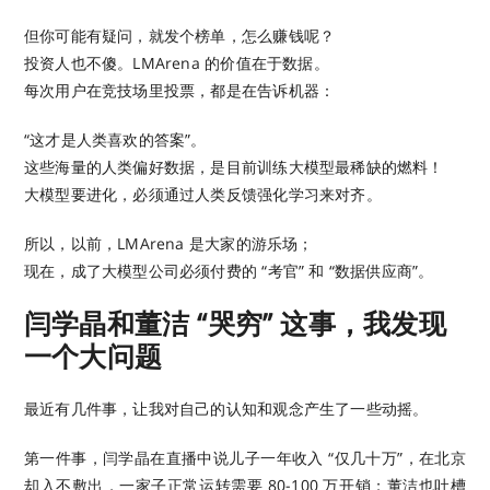
但你可能有疑问，就发个榜单，怎么赚钱呢？
投资人也不傻。LMArena 的价值在于数据。
每次用户在竞技场里投票，都是在告诉机器：
“这才是人类喜欢的答案”。
这些海量的人类偏好数据，是目前训练大模型最稀缺的燃料！
大模型要进化，必须通过人类反馈强化学习来对齐。
所以，以前，LMArena 是大家的游乐场；
现在，成了大模型公司必须付费的 “考官” 和 “数据供应商”。
闫学晶和董洁 “哭穷” 这事，我发现
一个大问题
最近有几件事，让我对自己的认知和观念产生了一些动摇。
第一件事，闫学晶在直播中说儿子一年收入 “仅几十万”，在北京
却入不敷出，一家子正常运转需要 80-100 万开销；董洁也吐槽