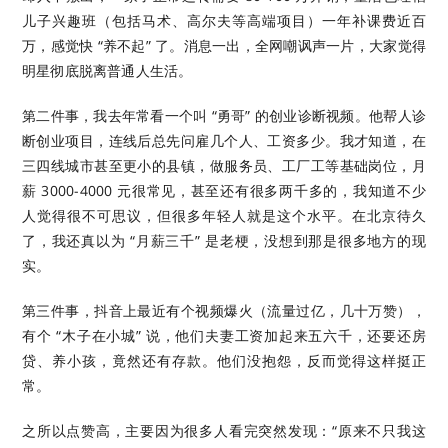
儿子兴趣班（包括马术、高尔夫等高端项目）一年补课费近百
万，感觉快 “养不起” 了。消息一出，全网嘲讽声一片，大家觉得
明星彻底脱离普通人生活。
第二件事，我去年常看一个叫 “勇哥” 的创业诊断视频。他帮人诊
断创业项目，连线后总先问雇几个人、工资多少。我才知道，在
三四线城市甚至更小的县镇，做服务员、工厂工等基础岗位，月
薪 3000-4000 元很常见，甚至还有很多两千多的，我知道不少
人觉得很不可思议，但很多年轻人就是这个水平。在北京待久
了，我还真以为 “月薪三千” 是老梗，没想到那是很多地方的现
实。
第三件事，抖音上最近有个视频爆火（流量过亿，几十万赞），
有个 “木子在小城” 说，他们夫妻工资加起来五六千，还要还房
贷、养小孩，竟然还有存款。他们没抱怨，反而觉得这样挺正
常。
之所以点赞高，主要因为很多人看完突然发现：“原来不只我这