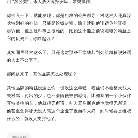
叫 “黑公关”，杀人放火等招安嘛，常规操作。
你带入一下，就能发现，你是粗粮的公关领导，对这种人还真没
啥特别好的办法，只能是给钱封嘴，除非逮到他诽谤你的证据，
起诉他，但是这种事是很难的，比如这个熊之前说粗粮的粉丝是
它的负资产，你咋起诉？
其实圈里经常这么干。只是这对那些不拿钱却到处给粗粮说好话
的人太不公平了。
那问题来了，其他品牌怎么处理呢？
其他品牌的粉丝没这么铁，也没这么年轻，粉丝们不会整天找人
去对骂，付出的少，也不会随便被伤感情。比如我的一个小伙伴
开特某拉的车，他就很无所谓，别人骂马斯克他也觉得无所谓，
他甚至觉得哪天没人骂这个企业了反而不太好，到时候要是维权
什么的，就没人支持他了。
哎呦不错