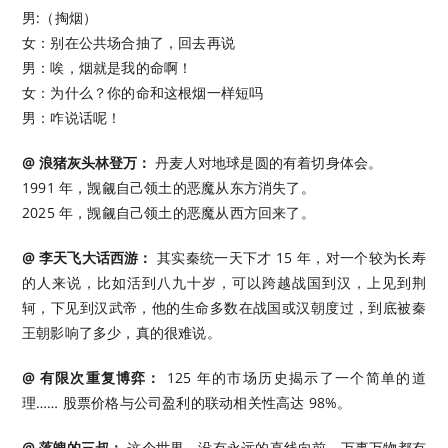
男:（掏烟）
女：别在公共场合抽了，回去再说
男：唉，烟就是我的命啊！
女：为什么？你的命和这根烟一样短吗
男：咋说话呢！ ​​​
@ 浪猪灰头林登万：
丹麦人对地球是圆的有着切身体会。
1991 年，觊觎自己领土的恶魔从东方消失了。
2025 年，觊觎自己领土的恶魔从西方回来了。 ​​​
@ 李天飞大话西游：
其实秦统一天下才 15 年，对一个较为长寿
的人来说，比如活到八九十岁，可以跨越战国到汉，上见到荆
轲，下见到汉武帝，他的生命多数在战国或汉朝度过，到底被秦
王朝影响了多少，真的很难说。 ​​​
@ 有限次重复博弈：
125 年的市场历史揭示了一个简单的道
理…… 股票价格与公司盈利的联动相关性高达 98%。 ​​​
@ 落魄的三叔：
这个世界，没有永远的直线向前，万事万物都有