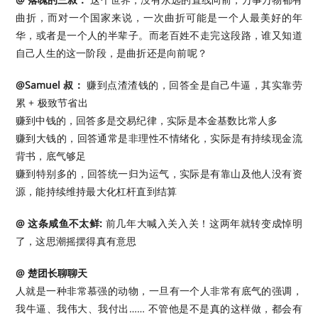
曲折，而对一个国家来说，一次曲折可能是一个人最美好的年
华，或者是一个人的半辈子。而老百姓不走完这段路，谁又知道
自己人生的这一阶段，是曲折还是向前呢？
@Samuel 叔：
赚到点渣渣钱的，回答全是自己牛逼，其实靠劳
累 + 极致节省出
赚到中钱的，回答多是交易纪律，实际是本金基数比常人多
赚到大钱的，回答通常是非理性不情绪化，实际是有持续现金流
背书，底气够足
赚到特别多的，回答统一归为运气，实际是有靠山及他人没有资
源，能持续维持最大化杠杆直到结算 ​​​
@ 这条咸鱼不太鲜:
前几年大喊入关入关！这两年就转变成悼明
了，这思潮摇摆得真有意思
@ 楚团长聊聊天
人就是一种非常慕强的动物，一旦有一个人非常有底气的强调，
我牛逼、我伟大、我付出…… 不管他是不是真的这样做，都会有