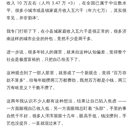
收入 10 万左右（人均 3.47 万 ×3），在全国已属于中位数水
平。很多小城市或县镇家庭月收入五六千（年六七万），其实很
常见，并非‘剧本’。
我专门打听了下，在小县城家庭收入五六千是很正常的，很多济
南这样的城市企业的外包，竟然不少是两千多。
进一步说，很多年轻人的痛苦，就来自这种认知偏差，觉得整个
社会是极度富裕的，只把自己给丢下了。
这种观念到了一部人那里，就形成了一个新观念，觉得 “百万存
款不算多”，但每年能攒两三万都费劲，既然百万都是小钱，两三
万有啥意义？干脆不攒了。
这两年我认识不少人都有这种想法，结果让自己陷入焦虑 ——
一方面鄙视自己收入低，另一方面眼睛总盯着 “头部”，手里的事
自然干不好，很多人浑浑噩噩十几年，眼高手低，钱没攒到，手
艺也没提升，一直就混过来了。