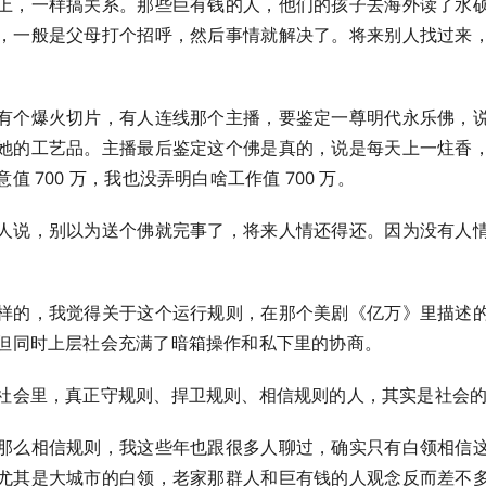
上，一样搞关系。那些巨有钱的人，他们的孩子去海外读了水
，一般是父母打个招呼，然后事情就解决了。将来别人找过来
有个爆火切片，有人连线那个主播，要鉴定一尊明代永乐佛，
她的工艺品。主播最后鉴定这个佛是真的，说是每天上一炷香
值 700 万，我也没弄明白啥工作值 700 万。
人说，别以为送个佛就完事了，将来人情还得还。因为没有人
样的，我觉得关于这个运行规则，在那个美剧《亿万》里描述
但同时上层社会充满了暗箱操作和私下里的协商。
社会里，真正守规则、捍卫规则、相信规则的人，其实是社会
那么相信规则，我这些年也跟很多人聊过，确实只有白领相信
尤其是大城市的白领，老家那群人和巨有钱的人观念反而差不