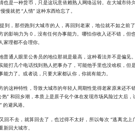
情也是一种货币，只是这玩意依赖熟人网络运转。在大城市待
单，慢慢就把 “人情” 这种东西给忘了。
提到，那些跑到大城市的人，再回到老家，地位就不如之前
方的影响力为 0，没有任何办事能力。哪怕你收入还不错，但
人家理都不会理你。
地普通人眼里公务员的地位那就是最高，这种看法并不是偏见
实能打几个电话找到熟人把事办了，可能他手里也没啥权，但
事能力了。或者说，只要大家都认你，你就有能力。
方的这种特性，导致大城市的年轻人周期性觉得老家原来还不
考公热” 和回乡潮，本质上是原子化个体在发现市场风险过大后，试
会” 的避风港。
又回不去，就算回去了，也过得不太好，所以每次 “逃离北上广
重新回大城市。