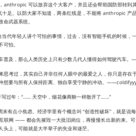
anthropic 可以放弃这个大客户，并且还会帮助国防部转
霸气十足。以防大家不知道，两条红线是，不能将 anthropic 
武器系统。 ​​​
给当代年轻人讲个可怕的事情，过去，没有智能手机的时候，
怕。 ​​​
普及，那么人类历史上只有少数几代人懂得如何驾驶汽车。——shanni
来思考过，其实自己并非任何人眼中的最爱之人，你只是存在
要与所有人保持距离、独自享受宁静的冲动。——coldifyyy ​​
写过年：“…… 天空中，烟花像商鞅一样散开了……” ​​​
周末有点小焦虑。经济学里有个概念叫 “创造性破坏”，就是说每
互联网 —— 都会先摧毁一大批旧岗位，再慢慢长出新的来。可这个
人头上，可能就是大半辈子的失业和迷茫。