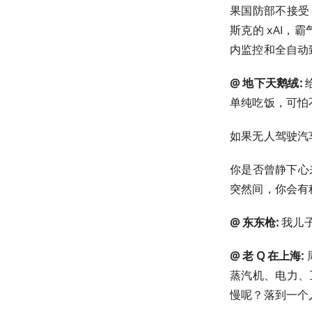
果国防部不接受，
斯克的 xAI，
内监控和全自动致命
@ 地下天鹅绒:
单纯吃饭，可怕不可
如果无人驾驶汽车
你是否曾静下心
突然间，你会有种想
@ 东东枪:
我儿子
@ 老 Q 在上海:
蒸汽机、电力、
慢呢？落到一个