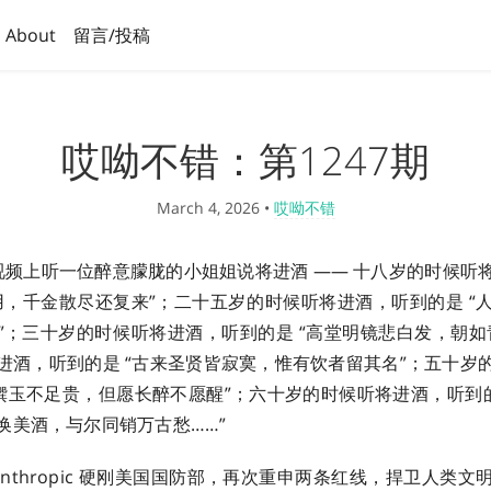
About
留言/投稿
哎呦不错：第1247期
March 4, 2026
•
哎呦不错
频上听一位醉意朦胧的小姐姐说将进酒 —— 十八岁的时候听
用，千金散尽还复来”；二十五岁的时候听将进酒，听到的是 “
”；三十岁的时候听将进酒，听到的是 “高堂明镜悲白发，朝如
进酒，听到的是 “古来圣贤皆寂寞，惟有饮者留其名”；五十岁
鼓馔玉不足贵，但愿长醉不愿醒”；六十岁的时候听将进酒，听到的
换美酒，与尔同销万古愁……”
Anthropic 硬刚美国国防部，再次重申两条红线，捍卫人类