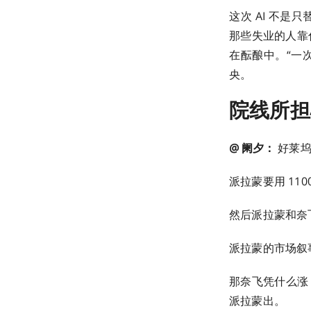
这次 AI 不
那些失业的人靠
在酝酿中。“一
央。
院线所担
@ 阑夕：
好莱坞
派拉蒙要用 11
然后派拉蒙和奈
派拉蒙的市场叙
那奈飞凭什么涨？
派拉蒙出。