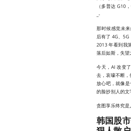
（多普达 G10
_-
那时候感觉未来
后有了 4G、
2013 年看
落后如斯，失望
今天，AI 改
去，哀嚎不断，
放心吧，就像是
的脸抄别人的文
贪图享乐终究是
韩国股市
狠人散户