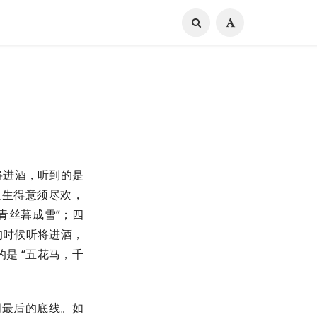
将进酒，听到的是
人生得意须尽欢，
青丝暮成雪”；四
的时候听将进酒，
是 “五花马，千
文明最后的底线。如