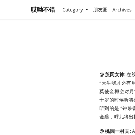
哎呦不错
Category
朋友圈
Archives
@ 茨冈女神:
在视
“天生我才必有
莫使金樽空对月
十岁的时候听将
听到的是 “钟
金裘，呼儿将出
@ 桃园一村夫: