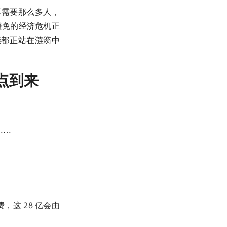
再需要那么多人，
避免的经济危机正
能都正站在涟漪中
点到来
⋯⋯
。
，这 28 亿会由