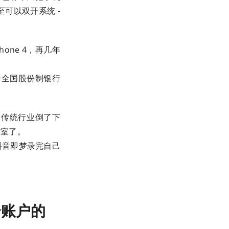
至可以双开系统 -
ne 4，再几年
个全国股份制银行
片传统行业倒了下
作室了。
抖音即梦录完自己
个账户的