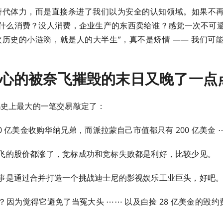
是只替代体力，而是直接杀进了我们以为安全的认知领域。如果不
什么消费？没人消费，企业生产的东西卖给谁？感觉一次不可
次历史的小涟漪，就是人的大半生”，真不是矫情 —— 我们可
心的被奈飞摧毁的末日又晚了一点
史上最大的一笔交易敲定了：
00 亿美金收购华纳兄弟，而派拉蒙自己市值都只有 200 亿美金 
飞的股价都涨了，竞标成功和竞标失败都是利好，比较少见。
事是通过合并打造一个挑战迪士尼的影视娱乐工业巨头，好吧
因为觉得它避免了当冤大头 ⋯⋯ 以及白捡 28 亿美金的毁约费