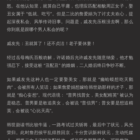
怒。在他认知里，就算自己平庸，也理应匹配相貌周正女子，娶
丑女属于 “低就、吃亏”。但是二比的詹爱娟为了讨丈夫欢心，提
起深夜私会、风筝传诗旧事。问题是，戚友先压根没去啊，那么
你到底是跟哪个男人私会的呢？
戚友先：丑就算了！还不贞洁！老子要休妻！
经过岳母梅氏百般劝解，许诺婚后允许戚友先随意纳妾，他才勉
强忍下，接受这桩 “丑配丑” 的婚姻，二人婚后终日争吵不断。
如果戚友先这种人也一定要娶美女，那就是 “癞蛤蟆想吃天鹅
肉”，会被所有人笑话；如果詹爱娟想嫁给韩世勋那样的才子，那
就是 “痴心妄想”。现代语境： “普男找普女，美女配精英” 被认为
是稳态。普男要是敢追美女，会被说 “普信男”；普女要是想追精
英，会被说 “心比天高”。
韩世勋读书比较牛逼，一路考试过关斩将，最后中了状元，风光
荣归。此时詹烈侯平乱得胜回京，十分赏识新科状元，主动托媒