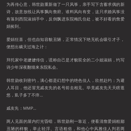
为再传心意，韩世勋重新做了一只风筝，亲手写下含蓄求偶的新
诗，故意放线让风筝飘向詹府。谁料风向有变，这只求婚风筝没
有落到西院淑娟手中，反倒飘进东院梅氏住处，被不好看的詹爱
娟捡到。
爱娟狂喜，但也自知容貌丑陋，正常情况下绝无机会吸引才子，
便想出瞒天过海之计：
拜托家中老嬷嬷传信，谎称自己是才貌双全的二小姐淑娟，约写
诗少年深夜翻墙来东院私会。
韩世勋收到密约，满心都是幻想中的绝色佳人，欣然赴约；为避
人耳目，他还冒充戚友先的名号前去相见。毕竟戚友先天天瞎逛
悠，虱子多了不痒…
戚友先：MMP…
两人见面的屋内灯光昏暗，韩世勋刚一靠近，便看清詹爱娟粗鄙
丑陋的样貌，举止轻浮、言语粗俗，和他心中风雅佳人判若两