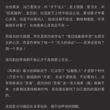
在他看来，自己娶美女，叫 “才子佳人”，是大团圆；娶丑女，叫
“彩凤随鸦”，是悲剧。但是面子上绝不能这么说，要说看才华看
心灵美，但是不好看的人，他连话都不想说，翻墙都要跑，毕竟
脸都不好看了，在他看来心灵肯定不美 ～
而最后的大团圆，并非是因为他学会了 “透过现象看本质” 去爱丑
女的心灵，而是作者给了他一个 “天大的误会”—— 原来还是给了
我一个美女！
连写剧的李渔都不敢让才子真的爱上丑女….
《风筝误》最大的讽刺在于：它证明了 “以貌取人” 才是那个时代
（乃至今天）最稳固的 “天道”。在这个逻辑里，不好看的人，没
有资格谈论 “灵魂”，因为你的 “灵魂” 连一张入场券（脸）都换不
来。大家都说要找精神共鸣，其实最后都找了自己能找的最好看
的。
这就是古今婚恋从未变化的、最不动声色的残酷。