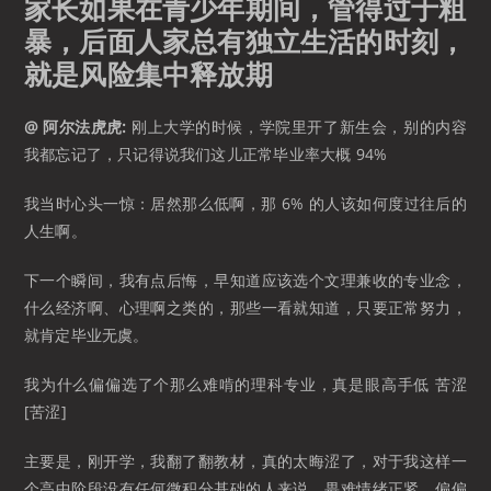
家长如果在青少年期间，管得过于粗
暴，后面人家总有独立生活的时刻，
就是风险集中释放期
@ 阿尔法虎虎:
刚上大学的时候，学院里开了新生会，别的内容
我都忘记了，只记得说我们这儿正常毕业率大概 94%
我当时心头一惊：居然那么低啊，那 6% 的人该如何度过往后的
人生啊。
下一个瞬间，我有点后悔，早知道应该选个文理兼收的专业念，
什么经济啊、心理啊之类的，那些一看就知道，只要正常努力，
就肯定毕业无虞。
我为什么偏偏选了个那么难啃的理科专业，真是眼高手低 苦涩
[苦涩]
主要是，刚开学，我翻了翻教材，真的太晦涩了，对于我这样一
个高中阶段没有任何微积分基础的人来说，畏难情绪正紧，偏偏