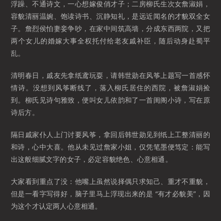
浮躁、不通诗文，一心想嫁俊俏才子；二房柳氏生次女詹淑娟，
容貌清丽温婉、饱读诗书、沉静知礼，是远近闻名的才貌双全女
子。詹烈侯怕妻妾争吵，在家中间筑高墙，分成东西两院，又把
两个女儿的婚嫁大事全权托付给老友戚补臣，随后动身赴蜀平
乱。
清明春日，戚友先拿纸鸢玩耍，请韩世勋在风筝上题写一首感怀
情诗。没想到风筝断线了，落入柳氏居住的西院，被詹淑娟捡
到。柳氏见诗句雅致，便叫女儿依韵和了一首闺阁小诗，写在原
诗后方。
隔日戚家仆人上门讨要风筝，拿回后韩世勋见到纸上工整清丽的
和诗，心中大喜。他从未见过詹家小姐，仅凭笔墨便笃定：能写
出这般细腻文字的女子，必定容貌绝色、心意相通。
大家看到重点了没：他嘴上虽然说择偶只求知己、重才不重貌，
但是一看字写得好，脑子里马上浮现出来的是 “有才必貌美”，因
为这个才认定两人心意相通。