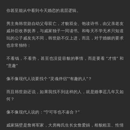
你甚至能从中看到今天婚恋的底层逻辑。
男主角韩世勋自幼父母双亡，才貌双全、饱读诗书，由父亲老友
戚补臣收养抚养，与戚家独子一同读书。和每天不学无术只知道
玩的公子戚友先不同，韩世勋不仅上进，而且，对于婚姻的要求
也非常独特：
不看钱，不看势，甚至也没提容貌的事情，而是要看 “才情” 和
“意趣”
像不像现代人说要找个 “灵魂伴侣”“有趣的人”？
而且韩世勋还说，如果我找不到这样的人，就是婚事迟几年又如
何？
像不像现代人说的：“宁可等也不凑合？”
戚家隔壁是詹将军家，大房梅氏生长女詹爱娟，相貌粗丑、性情