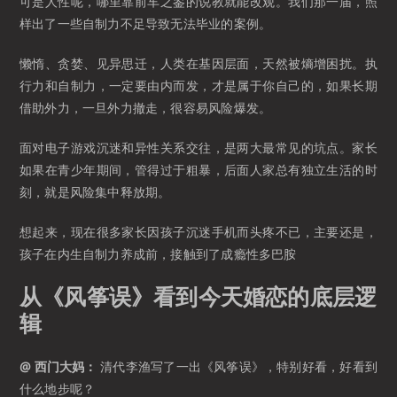
可是人性呢，哪里靠前车之鉴的说教就能改观。我们那一届，照
样出了一些自制力不足导致无法毕业的案例。
懒惰、贪婪、见异思迁，人类在基因层面，天然被熵增困扰。执
行力和自制力，一定要由内而发，才是属于你自己的，如果长期
借助外力，一旦外力撤走，很容易风险爆发。
面对电子游戏沉迷和异性关系交往，是两大最常见的坑点。家长
如果在青少年期间，管得过于粗暴，后面人家总有独立生活的时
刻，就是风险集中释放期。
想起来，现在很多家长因孩子沉迷手机而头疼不已，主要还是，
孩子在内生自制力养成前，接触到了成瘾性多巴胺
从《风筝误》看到今天婚恋的底层逻
辑
@ 西门大妈：
清代李渔写了一出《风筝误》，特别好看，好看到
什么地步呢？