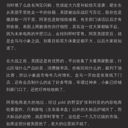
当时饿了么改名淘宝闪购，凭借超大力度补贴惊天逆袭，硬生生
从美团手里抢走一半的份额，美团被迫应战巨亏百亿，股价也是
撒尿般一泻千里。阿里也是财报很难看。有关部门谈话以后才有
所收敛。表面上两败俱伤但仔细想，其实这一仗大家都输不起。
因为未来电商的半壁江山，会转到即时零售。阿里美团背后，就
是盒马与小象之战。别看目前双方体量还都不大，以后大家就知
道了。
在大战之前，美团还是有优势的，平台收集了大量商家数据，什
么区域什么产品好卖，消费频率高。价格区间什么的，裁判下场
比赛，所以小象超市每年几何增长。盒马一开始是依靠线下门
店，还有会员制什么的走了好多弯路，等缓过神来，小象已经铺
到家门口了。还把叮咚给收购了。
阿里电商老大的地位，经过 pdd 的野蛮扩张和抖音的内容电商
轮番轰炸。只剩家电（京东基本盘）以外的大标品护城河了，而
大标品的趋势，就是即时零售了，这也是一个几万亿级的市场。
如果这部分被美团抢了，老大的位置就不稳了。