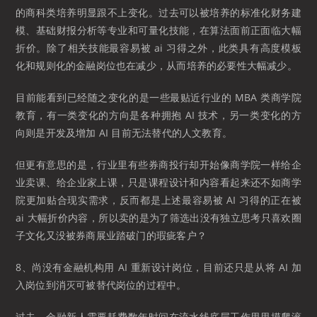
的商科类培养明显跟不上变化。过去可以被培养的标准化财务建
模、基础财报分析等专业和可量化技能，在算法面前正面临大幅
折价。除了相关技能最容易被 ai 习得之外，此类具有高度模板
化和规则化的金融岗位也在减少，从而培养的必要性大幅减少。
目前能看到已经随之变化的是一些最贴近行业的 MBA 类商学院
教育，有一类变化的方向是各种拥抱 AI 技术，另一类变化的方
向则是开发及增加 AI 目前无法替代的人文教育。
但更有意思的是，行业里有些券商投行却开始像商学院一样给企
业卖课、给企业家上课，只是课程设计和内容看起来还不如商学
院更加贴合现实需求，反而都是上述最容易被 AI 习得的正在被
ai 大幅折价内容，所以卖的是为了筛选出没有独立思考只喜欢圈
子文化又没被券商展业踏破门的瑕疵客户？
8、尚没有金融机构用 AI 重新设计岗位，目前还只是从将 AI 加
入岗位到消灭可被替代岗位的过程中。
过去，金融新人需要耗费数年时间在流水线底层工作里里摸爬滚