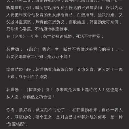
人，想将二女儿淑娟许配给他，戚补臣也顺势撮合。可韩世勋一
听是詹府小姐，瞬间想起深夜私会撞见的丑妇詹爱娟，误以为众
人要把昨夜令他反胃的丑女嫁给自己，百般推辞、坚决拒婚。义
父戚补臣震怒，斥责他忘恩负义，百般施压，韩世勋无可奈何，
只能满心委屈、不情愿地答应婚事。
在《诧美》一折中，韩世勋被迫成婚，死活不肯拜堂：
韩世勋： （愁介）我这一生，断然不肯做这桩亏心的事！ ……
若要娶那詹家二小姐，是万万不能！
结果结婚当晚，韩世勋看清新娘容貌，又惊又喜。两人对了一晚
上账，终于明白了原委。
韩世勋： （惊喜介）呀！ 原来就是风筝上题诗的人！这也是天
从人愿，非偶然之巧合也！
你看，脸好看，就立刻不亏心了 ～ 在韩世勋看来，自己一表人
才、满腹经纶，娶个丑女，是对自己才华和外貌的侮辱，是一种
“资源错配”。