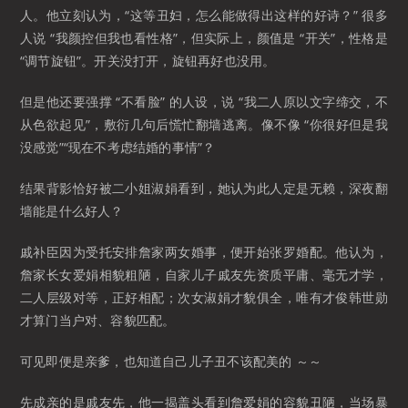
人。他立刻认为，“这等丑妇，怎么能做得出这样的好诗？” 很多
人说 “我颜控但我也看性格”，但实际上，颜值是 “开关”，性格是
“调节旋钮”。开关没打开，旋钮再好也没用。
但是他还要强撑 “不看脸” 的人设，说 “我二人原以文字缔交，不
从色欲起见”，敷衍几句后慌忙翻墙逃离。像不像 “你很好但是我
没感觉”“现在不考虑结婚的事情”？
结果背影恰好被二小姐淑娟看到，她认为此人定是无赖，深夜翻
墙能是什么好人？
戚补臣因为受托安排詹家两女婚事，便开始张罗婚配。他认为，
詹家长女爱娟相貌粗陋，自家儿子戚友先资质平庸、毫无才学，
二人层级对等，正好相配；次女淑娟才貌俱全，唯有才俊韩世勋
才算门当户对、容貌匹配。
可见即便是亲爹，也知道自己儿子丑不该配美的 ～～
先成亲的是戚友先，他一揭盖头看到詹爱娟的容貌丑陋，当场暴