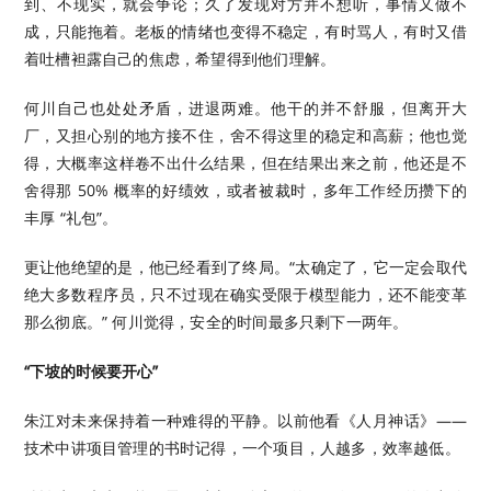
到、不现实，就会争论；久了发现对方并不想听，事情又做不
成，只能拖着。老板的情绪也变得不稳定，有时骂人，有时又借
着吐槽袒露自己的焦虑，希望得到他们理解。
何川自己也处处矛盾，进退两难。他干的并不舒服，但离开大
厂，又担心别的地方接不住，舍不得这里的稳定和高薪；他也觉
得，大概率这样卷不出什么结果，但在结果出来之前，他还是不
舍得那 50% 概率的好绩效，或者被裁时，多年工作经历攒下的
丰厚 “礼包”。
更让他绝望的是，他已经看到了终局。“太确定了，它一定会取代
绝大多数程序员，只不过现在确实受限于模型能力，还不能变革
那么彻底。” 何川觉得，安全的时间最多只剩下一两年。
“下坡的时候要开心”
朱江对未来保持着一种难得的平静。以前他看《人月神话》——
技术中讲项目管理的书时记得，一个项目，人越多，效率越低。