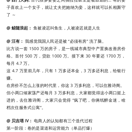
子喜欢上一个女子，就让丈夫把她纳为妾，这样就可以长相厮守
了 ～
@ 鲸随浪起：
鱼被凌迟叫鱼生，人被凌迟就是人生 ​​​
@ 汪有：
我感觉我国人民还是被 “必须有房” 洗了脑。
比方说一套 1500 万的房子，是一线城市典型中产置换改善房价
格。首付 500 万，贷款 1000 万。接下来 30 年要还 1700 万，
每月 4.7 万。
这 4.7 万里前几年，只有 1 万多还本金，3 万多还利息，给银行
赚。
在房价不怎么上涨的时代里，你这 3 万多利息，可以住雅诗阁。
但小两口倾家荡产还每月 3 万多利息，大家都觉得这小两口挺上
进的，去住雅诗阁，大家只会觉得 “疯了吧，你俩纸醉金迷，啥
档次住服务式公寓”。
@ 贝吉塔 IV：
电商人的认知都有三个迭代过程
第一阶段：卷的是渠道和运营能力（单品打爆）