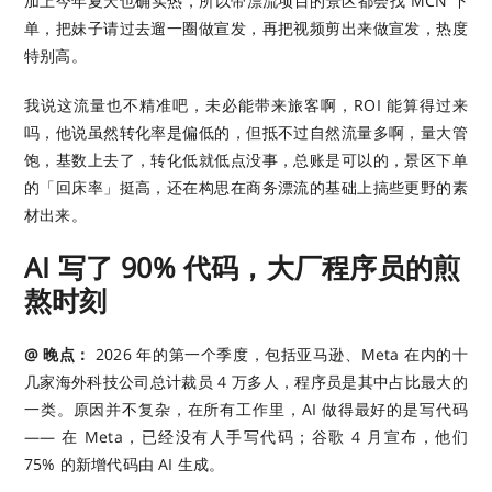
加上今年夏天也确实热，所以带漂流项目的景区都会找 MCN 下
单，把妹子请过去遛一圈做宣发，再把视频剪出来做宣发，热度
特别高。
我说这流量也不精准吧，未必能带来旅客啊，ROI 能算得过来
吗，他说虽然转化率是偏低的，但抵不过自然流量多啊，量大管
饱，基数上去了，转化低就低点没事，总账是可以的，景区下单
的「回床率」挺高，还在构思在商务漂流的基础上搞些更野的素
材出来。
AI 写了 90% 代码，大厂程序员的煎
熬时刻
@ 晚点：
2026 年的第一个季度，包括亚马逊、Meta 在内的十
几家海外科技公司总计裁员 4 万多人，程序员是其中占比最大的
一类。原因并不复杂，在所有工作里，AI 做得最好的是写代码
—— 在 Meta，已经没有人手写代码；谷歌 4 月宣布，他们
75% 的新增代码由 AI 生成。