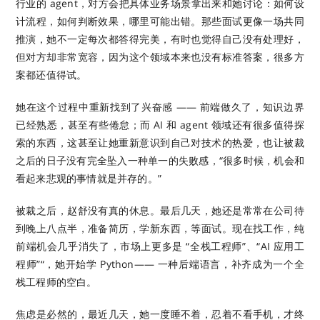
行业的 agent，对方会把具体业务场景拿出来和她讨论：如何设
计流程，如何判断效果，哪里可能出错。那些面试更像一场共同
推演，她不一定每次都答得完美，有时也觉得自己没有处理好，
但对方却非常宽容，因为这个领域本来也没有标准答案，很多方
案都还值得试。
她在这个过程中重新找到了兴奋感 —— 前端做久了，知识边界
已经熟悉，甚至有些倦怠；而 AI 和 agent 领域还有很多值得探
索的东西，这甚至让她重新意识到自己对技术的热爱，也让被裁
之后的日子没有完全坠入一种单一的失败感，“很多时候，机会和
看起来悲观的事情就是并存的。”
被裁之后，赵舒没有真的休息。最后几天，她还是常常在公司待
到晚上八点半，准备简历，学新东西，等面试。现在找工作，纯
前端机会几乎消失了，市场上更多是 “全栈工程师”、“AI 应用工
程师”“，她开始学 Python—— 一种后端语言，补齐成为一个全
栈工程师的空白。
焦虑是必然的，最近几天，她一度睡不着，忍着不看手机，才终