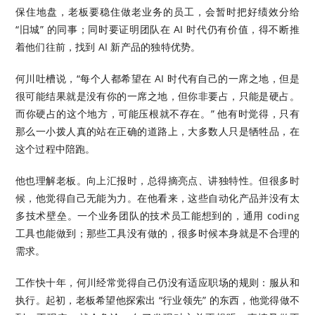
保住地盘，老板要稳住做老业务的员工，会暂时把好绩效分给
“旧城” 的同事；同时要证明团队在 AI 时代仍有价值，得不断推
着他们往前，找到 AI 新产品的独特优势。
何川吐槽说，“每个人都希望在 AI 时代有自己的一席之地，但是
很可能结果就是没有你的一席之地，但你非要占，只能是硬占。
而你硬占的这个地方，可能压根就不存在。” 他有时觉得，只有
那么一小拨人真的站在正确的道路上，大多数人只是牺牲品，在
这个过程中陪跑。
他也理解老板。向上汇报时，总得摘亮点、讲独特性。但很多时
候，他觉得自己无能为力。在他看来，这些自动化产品并没有太
多技术壁垒。一个业务团队的技术员工能想到的，通用 coding
工具也能做到；那些工具没有做的，很多时候本身就是不合理的
需求。
工作快十年，何川经常觉得自己仍没有适应职场的规则：服从和
执行。起初，老板希望他探索出 “行业领先” 的东西，他觉得做不