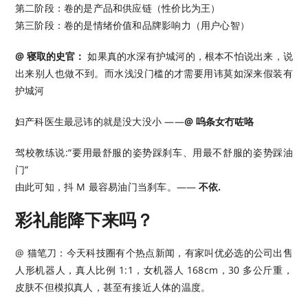
第二阶段：卷的是产品和供应链（性价比为王）
第三阶段：卷的是情绪价值和品牌影响力（用户心智）
@ 寝取的史官：
如果真的水深有护城河的，根本不怕说出来，说
出来别人也做不到。而水浅没门槛的才需要用讳莫如深来假装有
护城河
妇产科医生最忌讳的就是没大没小 ​​​​——
@ 呜条女冇咗咯 ​​​
驾校教练说:“要用最舒服的姿势踩刹车、用最不舒服的姿势踩油
门”
由此可知，抖 M 最容易油门当刹车。——
不依. ​​​
彩礼能降下来吗？
@ 猫笔刀：今天科技圈有个热点新闻，有家叫优必选的公司出售
人形机器人，真人比例 1:1，女机器人 168cm，30 多公斤重，
皮肤不但模拟真人，甚至有接近人体的温度。