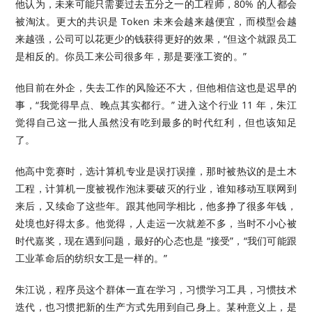
他认为，未来可能只需要过去五分之一的工程师，80% 的人都会
被淘汰。更大的共识是 Token 未来会越来越便宜，而模型会越
来越强，公司可以花更少的钱获得更好的效果，“但这个就跟员工
是相反的。你员工来公司很多年，那是要涨工资的。”
他目前在外企，失去工作的风险还不大，但他相信这也是迟早的
事，“我觉得早点、晚点其实都行。” 进入这个行业 11 年，朱江
觉得自己这一批人虽然没有吃到最多的时代红利，但也该知足
了。
他高中竞赛时，选计算机专业是误打误撞，那时被热议的是土木
工程，计算机一度被视作泡沫要破灭的行业，谁知移动互联网到
来后，又续命了这些年。跟其他同学相比，他多挣了很多年钱，
处境也好得太多。他觉得，人走运一次就差不多，当时不小心被
时代嘉奖，现在遇到问题，最好的心态也是 “接受”，“我们可能跟
工业革命后的纺织女工是一样的。”
朱江说，程序员这个群体一直在学习，习惯学习工具，习惯技术
迭代，也习惯把新的生产方式先用到自己身上。某种意义上，是