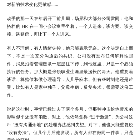
对新的技术变化更敏感……
动手的那一天在年后开工前几周，场景和大部分公司雷同：他和
搭档的 HR 在一间小会议室里坐着，一个人进来，谈方案、谈交
接、谈赔偿，再让下一个人进来。
有人不理解，有人情绪失控，他只能表示无奈。这个决定自上而
下，不是一次充分沟通后的共识。公司没有发布任何解释性邮
件，消息沿着管理链条一层层往下传，到他这里，只是一个必须
执行的任务。那大概是张锐职业生涯里最漫长的两天。他重复着
谈话、算赔偿和做心理疏导，人几乎麻木。但有些时刻他还是难
受，比如有人是家中独子，父母生病，反复央求，很需要这份工
作。
说起这些时，事情已经过去了两个多月，但那种冲击给他带来的
影响似乎还没有消散。对上，他依然觉得 “过于激进”，为公司这
种 “没有沟通余地” 的处理办法感到失望。对下，他也只能重复说
“没有办法”。但几个月后他发现，所有人都在做同一件事，只是