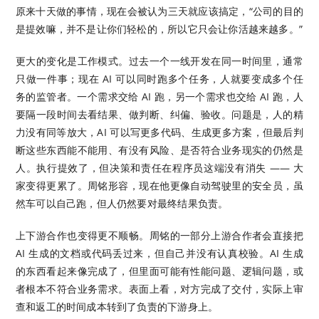
原来十天做的事情，现在会被认为三天就应该搞定，“公司的目的
是提效嘛，并不是让你们轻松的，所以它只会让你活越来越多。”
更大的变化是工作模式。过去一个一线开发在同一时间里，通常
只做一件事；现在 AI 可以同时跑多个任务，人就要变成多个任
务的监管者。一个需求交给 AI 跑，另一个需求也交给 AI 跑，人
要隔一段时间去看结果、做判断、纠偏、验收。问题是，人的精
力没有同等放大，AI 可以写更多代码、生成更多方案，但最后判
断这些东西能不能用、有没有风险、是否符合业务现实的仍然是
人。执行提效了，但决策和责任在程序员这端没有消失 —— 大
家变得更累了。周铭形容，现在他更像自动驾驶里的安全员，虽
然车可以自己跑，但人仍然要对最终结果负责。
上下游合作也变得更不顺畅。周铭的一部分上游合作者会直接把
AI 生成的文档或代码丢过来，但自己并没有认真校验。AI 生成
的东西看起来像完成了，但里面可能有性能问题、逻辑问题，或
者根本不符合业务需求。表面上看，对方完成了交付，实际上审
查和返工的时间成本转到了负责的下游身上。