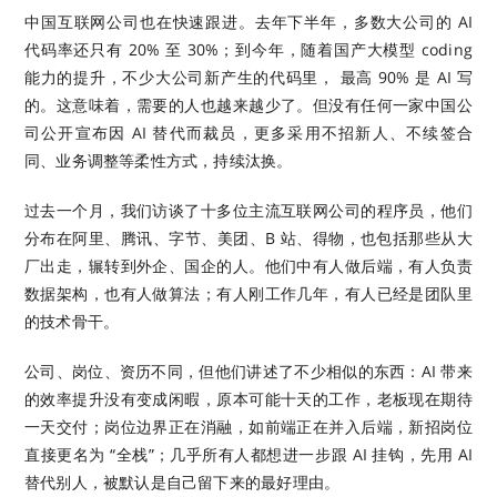
中国互联网公司也在快速跟进。去年下半年，多数大公司的 AI
代码率还只有 20% 至 30%；到今年，随着国产大模型 coding
能力的提升，不少大公司新产生的代码里， 最高 90% 是 AI 写
的。这意味着，需要的人也越来越少了。但没有任何一家中国公
司公开宣布因 AI 替代而裁员，更多采用不招新人、不续签合
同、业务调整等柔性方式，持续汰换。
过去一个月，我们访谈了十多位主流互联网公司的程序员，他们
分布在阿里、腾讯、字节、美团、B 站、得物，也包括那些从大
厂出走，辗转到外企、国企的人。他们中有人做后端，有人负责
数据架构，也有人做算法；有人刚工作几年，有人已经是团队里
的技术骨干。
公司、岗位、资历不同，但他们讲述了不少相似的东西：AI 带来
的效率提升没有变成闲暇，原本可能十天的工作，老板现在期待
一天交付；岗位边界正在消融，如前端正在并入后端，新招岗位
直接更名为 “全栈”；几乎所有人都想进一步跟 AI 挂钩，先用 AI
替代别人，被默认是自己留下来的最好理由。