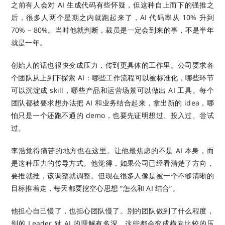
之前有人会对 AI 生成代码有些怀疑，但这种自上而下的强推之
后，很多人两个星期之内就跑起来了，AI 代码率从 10% 升到
70% – 80%。当时他就判断，裁员是一定会到来的事，不是半年
就是一年。
创始人的话也很快变成压力，传到更具体的工作里。公司要求各
个团队从上到下探索 AI：哪些工作流程可以被标准化，哪些环节
可以沉淀成 skill，哪些产品和运营场景可以做出 AI 工具。每个
团队都被要求想办法把 AI 和业务结合起来，拿出新的 idea，哪
怕只是一个还跑不通的 demo，也要先证明想过、投入过、尝试
过。
李浩觉得痛苦的地方也在这里。让他最焦虑的不是 AI 本身，而
是这种压力的传导方式。他觉得，如果公司已经看清楚了方向，
要推就推，该调整就调整。但现在很多人像是被一个不够清晰的
目标推着走，每天都要挖空心思想 “怎么和 AI 结合”。
他担心自己慢了，也担心团队慢了。别的团队做到了什么程度，
别的 Leader 对 AI 的理解有多深，这些都会变成横向比较的压