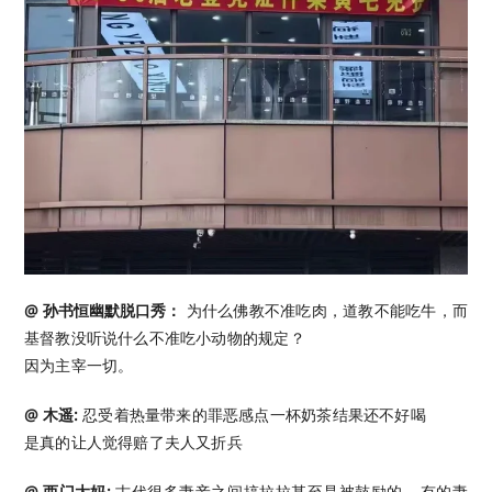
@ 孙书恒幽默脱口秀：
为什么佛教不准吃肉，道教不能吃牛，而
基督教没听说什么不准吃小动物的规定？
因为主宰一切。
@ 木遥:
忍受着热量带来的罪恶感点一杯奶茶结果还不好喝
是真的让人觉得赔了夫人又折兵 ​​​
@ 西门大妈:
古代很多妻妾之间搞拉拉甚至是被鼓励的… 有的妻