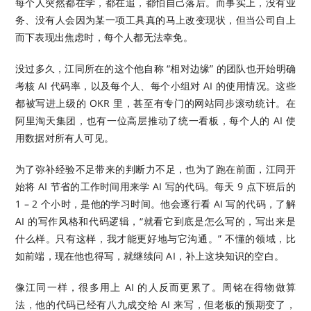
每个人突然都在学，都在追，都怕自己落后。而事实上，没有业
务、没有人会因为某一项工具真的马上改变现状，但当公司自上
而下表现出焦虑时，每个人都无法幸免。
没过多久，江同所在的这个他自称 “相对边缘” 的团队也开始明确
考核 AI 代码率，以及每个人、每个小组对 AI 的使用情况。这些
都被写进上级的 OKR 里，甚至有专门的网站同步滚动统计。在
阿里淘天集团，也有一位高层推动了统一看板，每个人的 AI 使
用数据对所有人可见。
为了弥补经验不足带来的判断力不足，也为了跑在前面，江同开
始将 AI 节省的工作时间用来学 AI 写的代码。每天 9 点下班后的
1 – 2 个小时，是他的学习时间。他会逐行看 AI 写的代码，了解
AI 的写作风格和代码逻辑，“就看它到底是怎么写的，写出来是
什么样。只有这样，我才能更好地与它沟通。” 不懂的领域，比
如前端，现在他也得写，就继续问 AI，补上这块知识的空白。
像江同一样，很多用上 AI 的人反而更累了。周铭在得物做算
法，他的代码已经有八九成交给 AI 来写，但老板的预期变了，