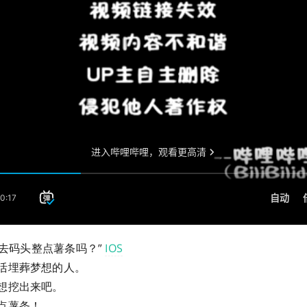
你要去码头整点薯条吗？”
IOS
活埋葬梦想的人。
想挖出来吧。
点薯条！