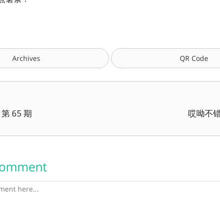
Archives
QR Code
 65 期
哎呦不错
Comment