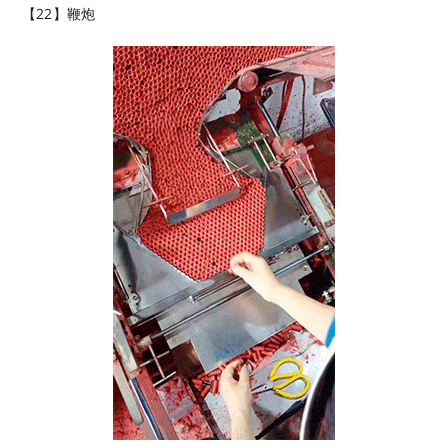
【22】鞭炮