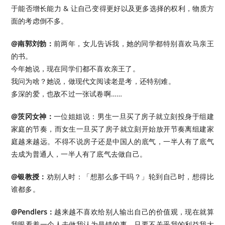
于能否增长能力 & 让自己变得更好以及更多选择的权利，物质方
面的考虑倒不多。
@南郭刘勃：
前两年，女儿告诉我，她的同学都特别喜欢马亲王
的书。
今年她说，现在同学们都不喜欢亲王了。
我问为啥？她说，做现代文阅读老是考，还特别难。
多深的爱，也敌不过一张试卷啊…… ​​​
@茨冈女神：
一位姐姐说：男生一旦买了房子就立刻投身于组建
家庭的节奏，而女生一旦买了房子就立刻开始放开节奏离组建家
庭越来越远。不得不说房子还是中国人的底气，一半人有了底气
去成为普通人，一半人有了底气去做自己。 ​​​
@银教授：
劝别人时：「想那么多干吗？」轮到自己时，想得比
谁都多。 ​​​
@Pendlers：
越来越不喜欢给别人输出自己的价值观，现在就算
我眼看着一个人去做我认为是错的事，只要不关乎我的利益我大