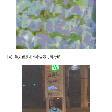
【4】暴力程度堪比泰森殴打郭敬明