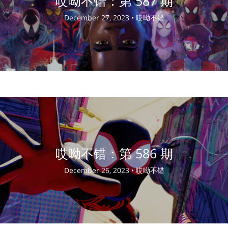
哎呦不错：第 587 期
December 27, 2023 •
哎呦不错
哎呦不错：第 586 期
December 26, 2023 •
哎呦不错