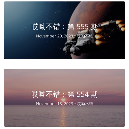
哎呦不错：第 555 期
November 20, 2023 •
哎呦不错
哎呦不错：第 554 期
November 18, 2023 •
哎呦不错