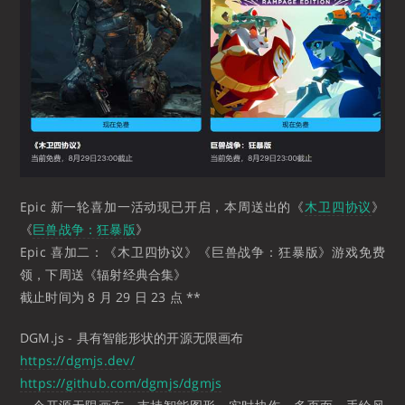
Epic 新一轮喜加一活动现已开启，本周送出的《
木卫四协议
》
《
巨兽战争：狂暴版
》
Epic 喜加二：《木卫四协议》《巨兽战争：狂暴版》游戏免费
领，下周送《辐射经典合集》
截止时间为 8 月 29 日 23 点 **
DGM.js - 具有智能形状的开源无限画布
https://dgmjs.dev/
https://github.com/dgmjs/dgmjs