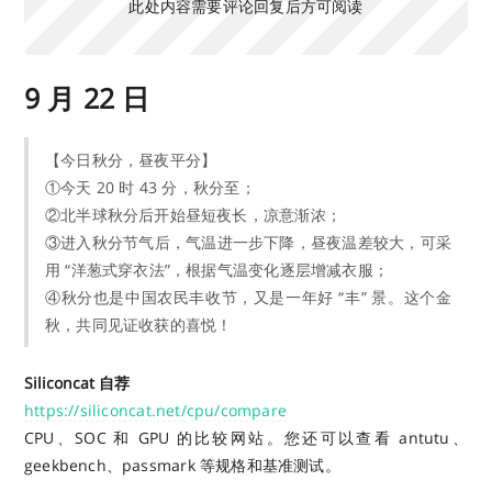
此处内容需要评论回复后方可阅读
9 月 22 日
【今日秋分，昼夜平分】
①今天 20 时 43 分，秋分至；
②北半球秋分后开始昼短夜长，凉意渐浓；
③进入秋分节气后，气温进一步下降，昼夜温差较大，可采
用 “洋葱式穿衣法”，根据气温变化逐层增减衣服；
④秋分也是中国农民丰收节，又是一年好 “丰” 景。这个金
秋，共同见证收获的喜悦！
Siliconcat 自荐
https://siliconcat.net/cpu/compare
CPU、SOC 和 GPU 的比较网站。您还可以查看 antutu、
geekbench、passmark 等规格和基准测试。