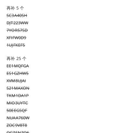
再补 5 个
SC3A40SH
DJT223WW
7YOR57SD
XFIFW0D9
1UJFKEF5
再补 25 个
EE1MQFGA
ES1GZHW5
XVM8UJAI
S21MAXON
TKM1DA1P
MIO3UYTC
50EEGSQF
NUAA760W
ZOC9V8T8
OGZSN7Q6