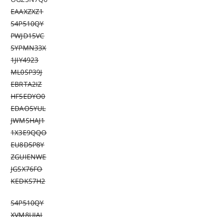
EAAXZXZ1
S4P510QY
PWJD15VC
SYPMN33X
1JIY4923
ML0SP39J
EBRTA2IZ
HF5EDYO0
EDAO5YUL
JWMSHAJ1
1X3E9QQO
EU8D5P8Y
ZGUIENWE
JGSX76FO
KEDKS7H2
S4P510QY
XVM8UJAI