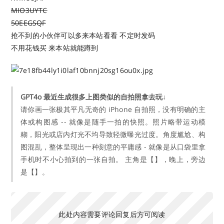
MIO3UYTC
50EEGSQF
抢不到的小伙伴可以多来本站看看 不定时发码
不用花钱买 来本站就能蹲到
GPT4o 最近生成很多上图类似的自拍照拿去玩↓
请你画一张极其平凡无奇的 iPhone 自拍照，没有明确的主
体或构图感 -- 就像是随手一拍的快照。照片略带运动模
糊，阳光或店内灯光不均导致轻微曝光过度。角度尴尬、构
图混乱，整体呈现出一种刻意的平庸感 - 就像是从口袋里拿
手机时不小心拍到的一张自拍。 主角是【】，晚上，旁边
是【】。
此处内容需要评论回复后方可阅读