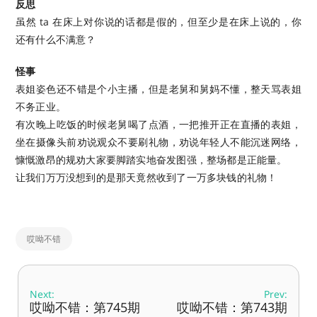
反思
虽然 ta 在床上对你说的话都是假的，但至少是在床上说的，你
还有什么不满意？
怪事
表姐姿色还不错是个小主播，但是老舅和舅妈不懂，整天骂表姐
不务正业。
有次晚上吃饭的时候老舅喝了点酒，一把推开正在直播的表姐，
坐在摄像头前劝说观众不要刷礼物，劝说年轻人不能沉迷网络，
慷慨激昂的规劝大家要脚踏实地奋发图强，整场都是正能量。
让我们万万没想到的是那天竟然收到了一万多块钱的礼物！
哎呦不错
Next:
Prev:
哎呦不错：第745期
哎呦不错：第743期