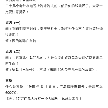
二十几个老外在电视上跑来跑去的，然后你的钱就没了。大家一
定要注意提防！
原因（一）
问：荆轲刺秦王时候，秦王绕柱走，荆轲为什么不在原地等他绕
过来呢？
答：因为地球在自转。
原因（二）
问：古代宰杀牛是犯法的，为什么梁山好汉每次去酒馆都要来二
两牛肉？
答：这是《水浒传》，不是《宋朝 108 位守法公民的故事》。
素质
什么是素质，1945 年 8 月 6 日，广岛晴转蘑菇云，最高气温
6000℃。
那天，17 万广岛人没有一个人喊热，这就是素质！