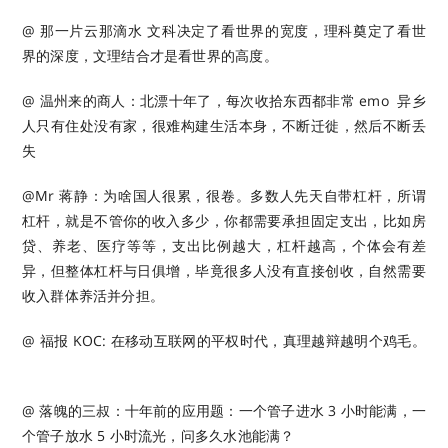
@ 那一片云那滴水 文科决定了看世界的宽度，理科奠定了看世
界的深度，文理结合才是看世界的高度。 ​​​
@ 温州来的商人：北漂十年了，每次收拾东西都非常 emo ​​​ 异乡
人只有住处没有家，很难构建生活本身，不断迁徙，然后不断丢
失
@Mr 蒋静：为啥国人很累，很卷。多数人先天自带杠杆，所谓
杠杆，就是不管你的收入多少，你都需要承担固定支出，比如房
贷、养老、医疗等等，支出比例越大，杠杆越高，个体会有差
异，但整体杠杆与日俱增，毕竟很多人没有直接创收，自然需要
收入群体养活并分担。 ​​​
@ 福报 KOC: 在移动互联网的平权时代，真理越辩越明个鸡毛。
@ 落魄的三叔：十年前的应用题：一个管子进水 3 小时能满，一
个管子放水 5 小时流光，问多久水池能满？