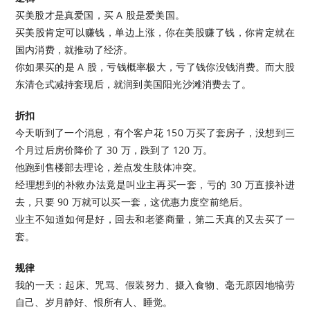
买美股才是真爱国，买 A 股是爱美国。
买美股肯定可以赚钱，单边上涨，你在美股赚了钱，你肯定就在
国内消费，就推动了经济。
你如果买的是 A 股，亏钱概率极大，亏了钱你没钱消费。而大股
东清仓式减持套现后，就润到美国阳光沙滩消费去了。
折扣
今天听到了一个消息，有个客户花 150 万买了套房子，没想到三
个月过后房价降价了 30 万，跌到了 120 万。
他跑到售楼部去理论，差点发生肢体冲突。
经理想到的补救办法竟是叫业主再买一套，亏的 30 万直接补进
去，只要 90 万就可以买一套，这优惠力度空前绝后。
业主不知道如何是好，回去和老婆商量，第二天真的又去买了一
套。
规律
我的一天：起床、咒骂、假装努力、摄入食物、毫无原因地犒劳
自己、岁月静好、恨所有人、睡觉。