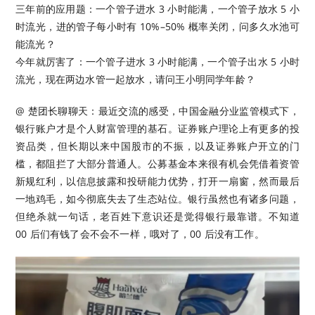
三年前的应用题：一个管子进水 3 小时能满，一个管子放水 5 小
时流光，进的管子每小时有 10%–50% 概率关闭，问多久水池可
能流光？
今年就厉害了：一个管子进水 3 小时能满，一个管子出水 5 小时
流光，现在两边水管一起放水，请问王小明同学年龄？
@ 楚团长聊聊天：最近交流的感受，中国金融分业监管模式下，
银行账户才是个人财富管理的基石。证券账户理论上有更多的投
资品类，但长期以来中国股市的不振，以及证券账户开立的门
槛，都阻拦了大部分普通人。公募基金本来很有机会凭借着资管
新规红利，以信息披露和投研能力优势，打开一扇窗，然而最后
一地鸡毛，如今彻底失去了生态站位。银行虽然也有诸多问题，
但绝杀就一句话，老百姓下意识还是觉得银行最靠谱。不知道
00 后们有钱了会不会不一样，哦对了，00 后没有工作。