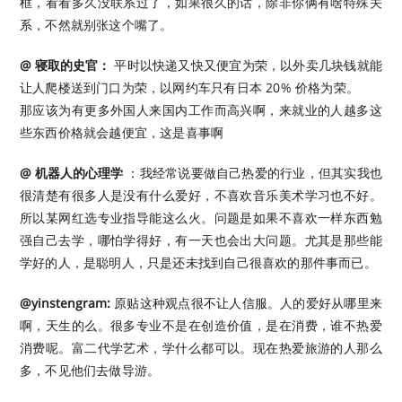
框，看看多久没联系过了，如果很久的话，除非你俩有啥特殊关
系，不然就别张这个嘴了。 ​​​
@ 寝取的史官：
平时以快递又快又便宜为荣，以外卖几块钱就能
让人爬楼送到门口为荣，以网约车只有日本 20% 价格为荣。
那应该为有更多外国人来国内工作而高兴啊，来就业的人越多这
些东西价格就会越便宜，这是喜事啊
@ 机器人的心理学
：我经常说要做自己热爱的行业，但其实我也
很清楚有很多人是没有什么爱好，不喜欢音乐美术学习也不好。
所以某网红选专业指导能这么火。问题是如果不喜欢一样东西勉
强自己去学，哪怕学得好，有一天也会出大问题。尤其是那些能
学好的人，是聪明人，只是还未找到自己很喜欢的那件事而已。 ​​​
@yinstengram:
原贴这种观点很不让人信服。人的爱好从哪里来
啊，天生的么。很多专业不是在创造价值，是在消费，谁不热爱
消费呢。富二代学艺术，学什么都可以。现在热爱旅游的人那么
多，不见他们去做导游。