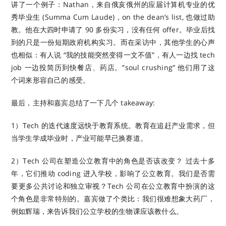
讲了一个例子：Nathan，来自俄亥俄州的应届计算机专业的优
秀毕业生 (Summa Cum Laude)，on the dean’s list, 也做过助
教。他在大四时申请了 90 多份实习，没有任何 offer。毕业后找
到的只是一份短期政府机构实习。而在采访中，其他学生的心声
也相似：有人说 “我的技能突然变得一文不值”，有人一边找 tech
job 一边投简历到快餐店、药店。”soul crushing” 他们用了这
个词来形容自己的感受。
最后，主持和嘉宾总结了一下几个 takeaway:
1）Tech 的迭代速度远快于教育系统。教育在追赶产业需求，但
当学生学成毕业时，产业可能早已换赛道。
2）Tech 公司在塑造公立教育中的角色是否该改变？ 过去十多
年，它们推动 coding 进入学校，影响了公立教育。我们是否需
要更多公共讨论和独立审视？Tech 公司在公立教育中扮演的这
个角色是非常特别的。嘉宾做了个类比：我们很难想象大药厂，
例如辉瑞，来告诉我们公立学校的生物课应该教什么。