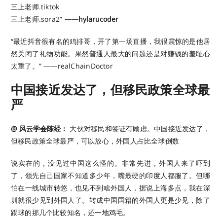
三上老师.tiktok
三上老师.sora2”
——hylarucoder ​​​
“最近抖音很有名的鸡排哥，开了第一场直播，我很震惊的是他居
然关闭了礼物功能。果然普通人最大的问题还是对赚钱的羞耻心
太重了。” ——realChainDoctor
中国接近发达了，但移民政策全球最
严
@ 风云学会陈经：
大伙对移民和签证有顾虑。中国接近发达了，
但移民政策全球最严，可以放心，外国人占比全球倒数
说实在的，没见过中国这么怪的。非常先进，外国人来了吓到
了，领先自己国家不知道多少年，嘴最硬的印度人都服了。但哪
怕在一线城市转悠，也见不到啥外国人，据说上海多点，我在深
圳就很少见到外国人了。转成中国国籍的外国人更是少见，除了
踢球的那几个比较知名，还一地鸡毛。