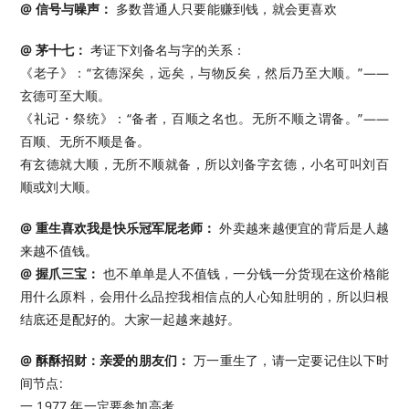
@ 信号与噪声：
多数普通人只要能赚到钱，就会更喜欢
@ 茅十七：
考证下刘备名与字的关系：
《老子》：“玄德深矣，远矣，与物反矣，然后乃至大顺。”——
玄德可至大顺。
《礼记・祭统》：“备者，百顺之名也。无所不顺之谓备。”——
百顺、无所不顺是备。
有玄德就大顺，无所不顺就备，所以刘备字玄德，小名可叫刘百
顺或刘大顺。 ​​​
@ 重生喜欢我是快乐冠军屁老师：
外卖越来越便宜的背后是人越
来越不值钱。 ​​​
@ 握爪三宝：
也不单单是人不值钱，一分钱一分货现在这价格能
用什么原料，会用什么品控我相信点的人心知肚明的，所以归根
结底还是配好的。大家一起越来越好。
@ 酥酥招财：亲爱的朋友们：
万一重生了，请一定要记住以下时
间节点:
一.1977 年一定要参加高考