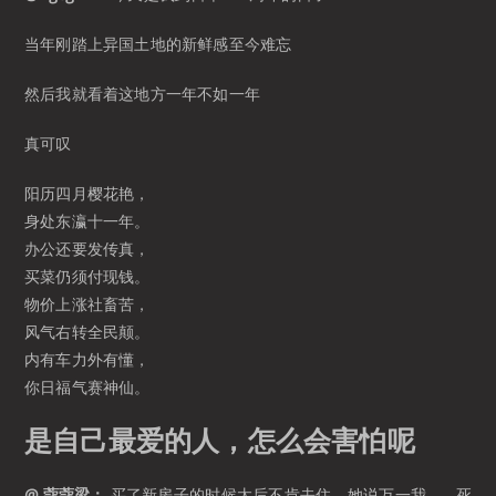
当年刚踏上异国土地的新鲜感至今难忘
然后我就看着这地方一年不如一年
真可叹
阳历四月樱花艳，
身处东瀛十一年。
办公还要发传真，
买菜仍须付现钱。
物价上涨社畜苦，
风气右转全民颠。
内有车力外有懂，
你日福气赛神仙。 ​​​
是自己最爱的人，怎么会害怕呢
@ 蔻蔻梁：
买了新房子的时候太后不肯去住，她说万一我…… 死