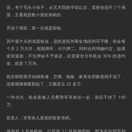
说，有个毛头小伙子，从艺术院校毕业以后，直接创业开了个画
室，主要就是教小朋友画画的。
开这个画室，第一步就是投钱。
其中最大头的就是租金，选的是杭州黄金地段的写字楼，租金每
个月 2 万大洋，租期两年，付六押二。同时合同明确约定，如果
提前退租，不仅押金不予退还，还需要支付年租金 30% 的违约
金，就是 7 万块。
然后哐哐哐开始精装修，空调、地板、家具全部换新就不说了，
连玻璃膜都重新贴了，又砸进去 20 多万。
一年功夫，租金装修人员费用等等加在一起，前后干掉了 100
万。
投资人：穿香奈儿套装的富婆亲妈。
场地是 3 月份租的，公司是 12 月份倒闭的，因为实在招不到