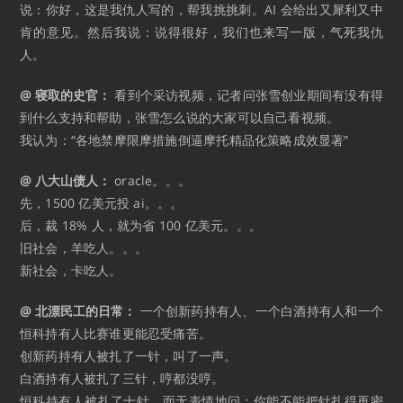
说：你好，这是我仇人写的，帮我挑挑刺。AI 会给出又犀利又中
肯的意见。然后我说：说得很好，我们也来写一版，气死我仇
人。
@ 寝取的史官：
看到个采访视频，记者问张雪创业期间有没有得
到什么支持和帮助，张雪怎么说的大家可以自己看视频。
我认为：“各地禁摩限摩措施倒逼摩托精品化策略成效显著” ​​​
@ 八大山债人：
oracle。。。
先，1500 亿美元投 ai。。。
后，裁 18% 人，就为省 100 亿美元。。。
旧社会，羊吃人。。。
新社会，卡吃人。
@ 北漂民工的日常：
一个创新药持有人、一个白酒持有人和一个
恒科持有人比赛谁更能忍受痛苦。
创新药持有人被扎了一针，叫了一声。
白酒持有人被扎了三针，哼都没哼。
恒科持有人被扎了十针，面无表情地问：你能不能把针扎得再密