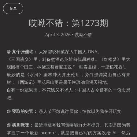
菜单
哎呦不错：第1273期
April 3, 2026
•
哎呦不错
@ 某个张佳玮：
大家都说种菜深入中国人 DNA。
《三国演义》里，刘备煮酒论英雄前低调种菜。《红楼梦》里大
观园搞个田庄，林黛玉替贾宝玉说 “一畦春韭绿，十里稻花香”。
最妙的是《水浒》里林冲火并王伦后，旁白强调梁山自己有果
树；《西游记》里花果山更是果子琳琅满目洞天福地。
自有一份蔬果田，不花钱又不求人：中国人古今皆有的一份念想
吧。
@ 寝取的史官：
愚人节不敢说讨厌你，怕你以为我在开玩笑
@ 德川咪咪：
最近老板夸我写策略能力大有提升。其实是因为我
掌握了一个最新 prompt，就是把自己写的方案发给 AI，然后